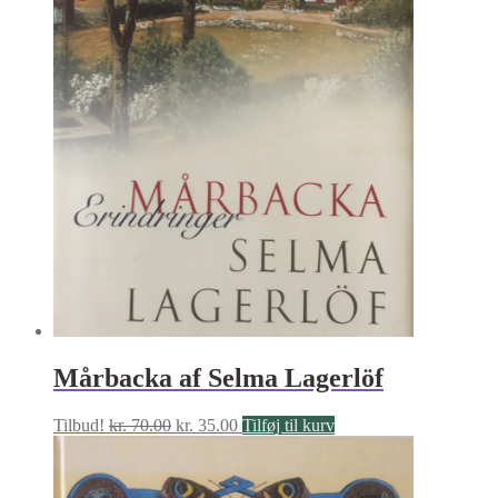
Mårbacka af Selma Lagerlöf
Den
Den
Tilbud!
kr.
70.00
kr.
35.00
Tilføj til kurv
oprindelige
aktuelle
pris
pris
var:
er: