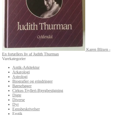
Karen Blixen -
En fortællers liv af Judith Thurman
Varekategorier
Antik-Arkitektur
Arkæologi
Astrologi
Biografier og erindringer
Børnebøger
Cirkus-Trylleri-Bjergbestigning
Digte
Diverse
Dyr
Egnsbeskrivelser
Erotik