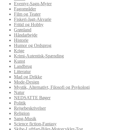
Eventyr-Sagn-Myter
Fagområder
Film og Teater
Fiskeri-Jagt-Akvarie
Fritid og Hobby
Grønland
Håndarbejde
Historie
Humor og Ordsprog
Krige
Krimi-Autentisk-Spænding
Kunst
Landbrug
Litteratur
Mad og Drikke
Mode-Design
Mystik, Alternativt, Filosofi og Psykologi
Natur
NEDSATTE Bøger
Politik
Rejsebeskrivelser
Religion
Sang-Musik
Science fiction-Fantasy
Skibe-Luftfart-Biler-Motorcykler-Tog