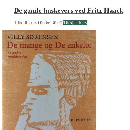
De gamle huskevers ved Fritz Haack
Den
Den
Tilbud!
kr.
60.00
kr.
30.00
Tilføj til kurv
oprindelige
aktuelle
pris
pris
var:
er:
kr. 60.00.
kr. 30.00.