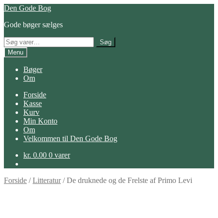
Spring
Spring
Den Gode Bog
til
til
Gode bøger sælges
navigation
indhold
Søg
Søg
efter:
Menu
Bøger
Om
Forside
Kasse
Kurv
Min Konto
Om
Velkommen til Den Gode Bog
kr.
0.00
0 varer
Forside
/
Litteratur
/
De druknede og de Frelste af Primo Levi