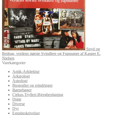
Snyd og
Bedrag- verdens største Svindlere og Fupnumre af Kasper E.
Nielsen
Varekategorier
Antik-Arkitektur
Arkæologi
Astrologi
Biografier og erindringer
Børnebøger
Cirkus-Trylleri-Bjergbestigning
Digte
Diverse
Dyr
Egnsbeskrivelser