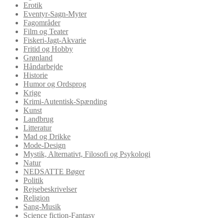
Erotik
Eventyr-Sagn-Myter
Fagområder
Film og Teater
Fiskeri-Jagt-Akvarie
Fritid og Hobby
Grønland
Håndarbejde
Historie
Humor og Ordsprog
Krige
Krimi-Autentisk-Spænding
Kunst
Landbrug
Litteratur
Mad og Drikke
Mode-Design
Mystik, Alternativt, Filosofi og Psykologi
Natur
NEDSATTE Bøger
Politik
Rejsebeskrivelser
Religion
Sang-Musik
Science fiction-Fantasy