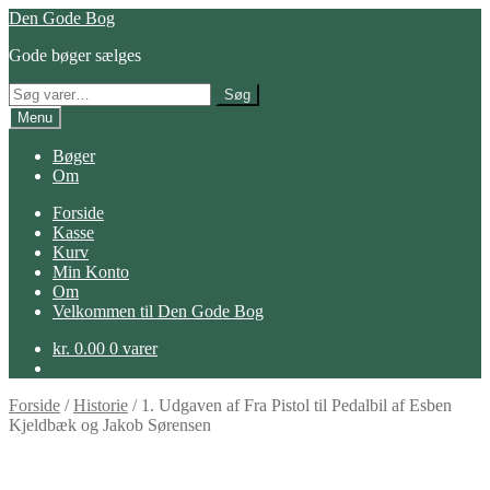
Spring
Spring
Den Gode Bog
til
til
Gode bøger sælges
navigation
indhold
Søg
Søg
efter:
Menu
Bøger
Om
Forside
Kasse
Kurv
Min Konto
Om
Velkommen til Den Gode Bog
kr.
0.00
0 varer
Forside
/
Historie
/
1. Udgaven af Fra Pistol til Pedalbil af Esben
Kjeldbæk og Jakob Sørensen