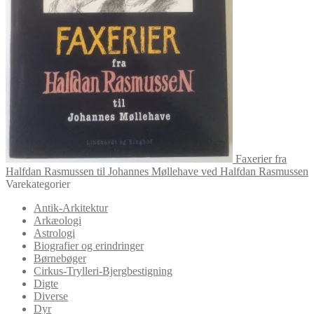
Faxerier fra
Halfdan Rasmussen til Johannes Møllehave ved Halfdan Rasmussen
Varekategorier
Antik-Arkitektur
Arkæologi
Astrologi
Biografier og erindringer
Børnebøger
Cirkus-Trylleri-Bjergbestigning
Digte
Diverse
Dyr