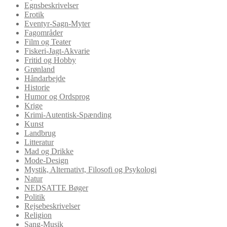
Egnsbeskrivelser
Erotik
Eventyr-Sagn-Myter
Fagområder
Film og Teater
Fiskeri-Jagt-Akvarie
Fritid og Hobby
Grønland
Håndarbejde
Historie
Humor og Ordsprog
Krige
Krimi-Autentisk-Spænding
Kunst
Landbrug
Litteratur
Mad og Drikke
Mode-Design
Mystik, Alternativt, Filosofi og Psykologi
Natur
NEDSATTE Bøger
Politik
Rejsebeskrivelser
Religion
Sang-Musik