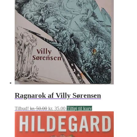
Ragnarok af Villy Sørensen
Den
Den
Tilbud!
kr.
50.00
kr.
35.00
Tilføj til kurv
oprindelige
aktuelle
pris
pris
var:
er:
kr. 50.00.
kr. 35.00.