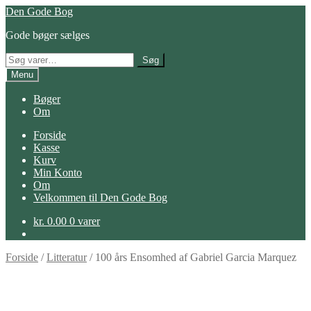
Spring
Spring
Den Gode Bog
til
til
Gode bøger sælges
navigation
indhold
Søg
Søg
efter:
Menu
Bøger
Om
Forside
Kasse
Kurv
Min Konto
Om
Velkommen til Den Gode Bog
kr.
0.00
0 varer
Forside
/
Litteratur
/
100 års Ensomhed af Gabriel Garcia Marquez