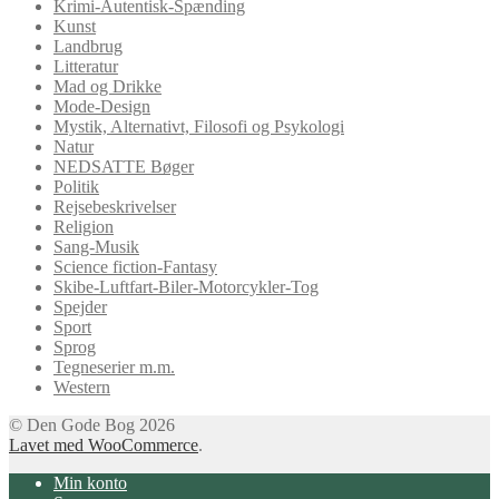
Krimi-Autentisk-Spænding
Kunst
Landbrug
Litteratur
Mad og Drikke
Mode-Design
Mystik, Alternativt, Filosofi og Psykologi
Natur
NEDSATTE Bøger
Politik
Rejsebeskrivelser
Religion
Sang-Musik
Science fiction-Fantasy
Skibe-Luftfart-Biler-Motorcykler-Tog
Spejder
Sport
Sprog
Tegneserier m.m.
Western
© Den Gode Bog 2026
Lavet med WooCommerce
.
Min konto