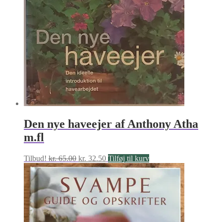
Den nye haveejer af Anthony Atha
m.fl
Den
Den
Tilbud!
kr.
65.00
kr.
32.50
Tilføj til kurv
oprindelige
aktuelle
pris
pris
var:
er:
kr. 65.00.
kr. 32.50.