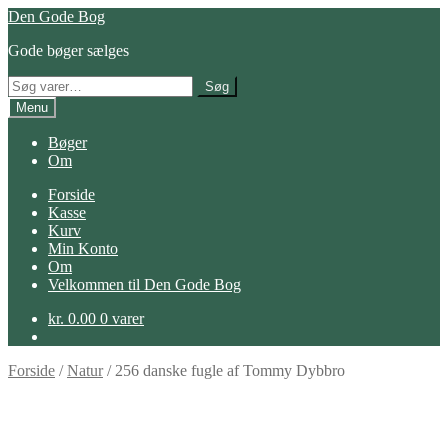
Spring
Spring
Den Gode Bog
til
til
Gode bøger sælges
navigation
indhold
Søg
Søg
efter:
Menu
Bøger
Om
Forside
Kasse
Kurv
Min Konto
Om
Velkommen til Den Gode Bog
kr.
0.00
0 varer
Forside
/
Natur
/
256 danske fugle af Tommy Dybbro