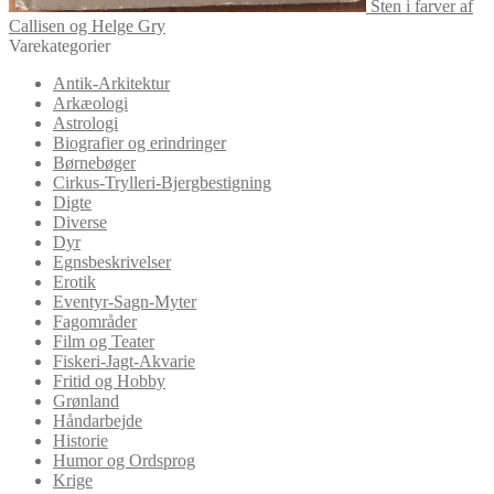
Sten i farver af
Callisen og Helge Gry
Varekategorier
Antik-Arkitektur
Arkæologi
Astrologi
Biografier og erindringer
Børnebøger
Cirkus-Trylleri-Bjergbestigning
Digte
Diverse
Dyr
Egnsbeskrivelser
Erotik
Eventyr-Sagn-Myter
Fagområder
Film og Teater
Fiskeri-Jagt-Akvarie
Fritid og Hobby
Grønland
Håndarbejde
Historie
Humor og Ordsprog
Krige