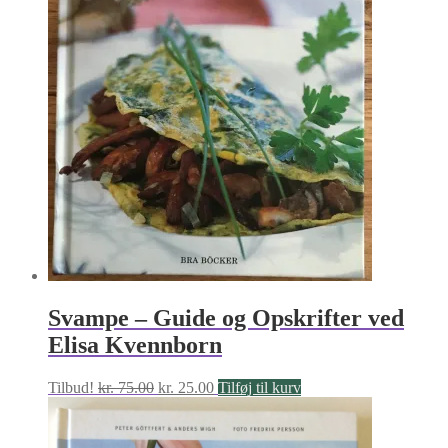
Svampe – Guide og Opskrifter ved
Elisa Kvennborn
Den
Den
Tilbud!
kr.
75.00
kr.
25.00
Tilføj til kurv
oprindelige
aktuelle
pris
pris
var:
er: