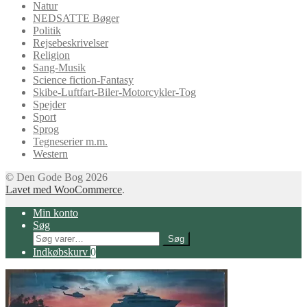
Natur
NEDSATTE Bøger
Politik
Rejsebeskrivelser
Religion
Sang-Musik
Science fiction-Fantasy
Skibe-Luftfart-Biler-Motorcykler-Tog
Spejder
Sport
Sprog
Tegneserier m.m.
Western
© Den Gode Bog 2026
Lavet med WooCommerce
.
Min konto
Søg
Søg
Søg
efter:
Indkøbskurv
0