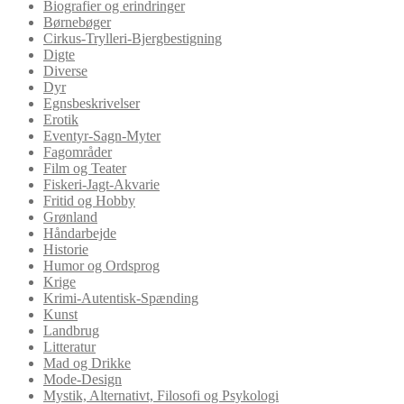
Biografier og erindringer
Børnebøger
Cirkus-Trylleri-Bjergbestigning
Digte
Diverse
Dyr
Egnsbeskrivelser
Erotik
Eventyr-Sagn-Myter
Fagområder
Film og Teater
Fiskeri-Jagt-Akvarie
Fritid og Hobby
Grønland
Håndarbejde
Historie
Humor og Ordsprog
Krige
Krimi-Autentisk-Spænding
Kunst
Landbrug
Litteratur
Mad og Drikke
Mode-Design
Mystik, Alternativt, Filosofi og Psykologi