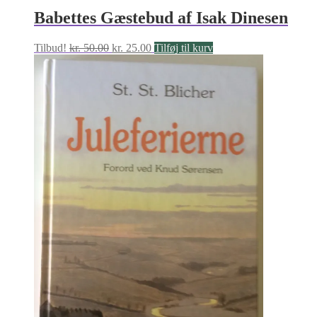
Babettes Gæstebud af Isak Dinesen
Den
Den
Tilbud!
kr.
50.00
kr.
25.00
Tilføj til kurv
oprindelige
aktuelle
pris
pris
var:
er:
kr. 50.00.
kr. 25.00.