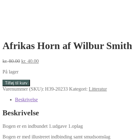
Afrikas Horn af Wilbur Smith
Den
Den
kr.
80.00
kr.
40.00
oprindelige
aktuelle
På lager
pris
pris
var:
er:
Afrikas
Tilføj til kurv
kr. 80.00.
kr. 40.00.
Horn
Varenummer (SKU):
H39-20233
Kategori:
Litteratur
af
Wilbur
Beskrivelse
Smith
antal
Beskrivelse
Bogen er en indbundet 1.udgave 1.oplag
Bogen er med illustreret indbinding samt smudsomslag