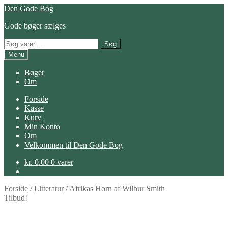
Spring
Spring
Den Gode Bog
til
til
Gode bøger sælges
navigation
indhold
Søg
Søg
efter:
Menu
Bøger
Om
Forside
Kasse
Kurv
Min Konto
Om
Velkommen til Den Gode Bog
kr.
0.00
0 varer
Forside
/
Litteratur
/
Afrikas Horn af Wilbur Smith
Tilbud!