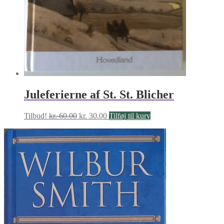
Juleferierne af St. St. Blicher
Den
Den
Tilbud!
kr.
60.00
kr.
30.00
Tilføj til kurv
oprindelige
aktuelle
pris
pris
var:
er:
kr. 60.00.
kr. 30.00.