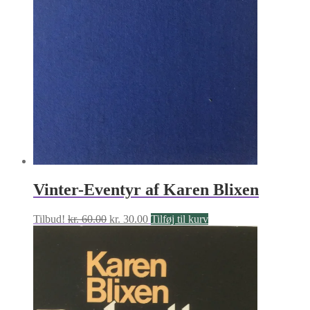
Vinter-Eventyr af Karen Blixen
Den
Den
Tilbud!
kr.
60.00
kr.
30.00
Tilføj til kurv
oprindelige
aktuelle
pris
pris
var:
er:
kr. 60.00.
kr. 30.00.