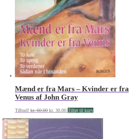
Mænd er fra Mars – Kvinder er fra
Venus af John Gray
Den
Den
Tilbud!
kr.
60.00
kr.
30.00
Tilføj til kurv
oprindelige
aktuelle
pris
pris
var:
er:
kr. 60.00.
kr. 30.00.