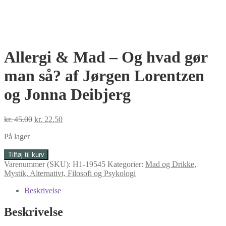
Allergi & Mad – Og hvad gør
man så? af Jørgen Lorentzen
og Jonna Deibjerg
Den
Den
kr.
45.00
kr.
22.50
oprindelige
aktuelle
På lager
pris
pris
var:
er:
Allergi
Tilføj til kurv
kr. 45.00.
kr. 22.50.
&
Varenummer (SKU):
H1-19545
Kategorier:
Mad og Drikke
,
Mad
Mystik, Alternativt, Filosofi og Psykologi
-
Og
Beskrivelse
hvad
gør
Beskrivelse
man
så?