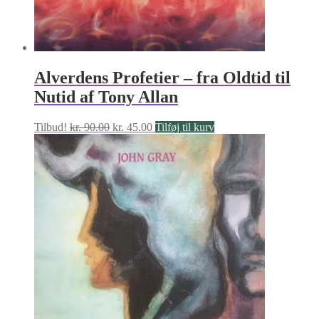
Alverdens Profetier – fra Oldtid til
Nutid af Tony Allan
Den
Den
Tilbud!
kr.
90.00
kr.
45.00
Tilføj til kurv
oprindelige
aktuelle
pris
pris
var:
er:
kr. 90.00.
kr. 45.00.