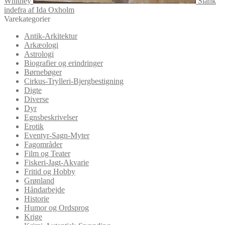
Whitney
Slank
indefra af Ida Oxholm
Varekategorier
Antik-Arkitektur
Arkæologi
Astrologi
Biografier og erindringer
Børnebøger
Cirkus-Trylleri-Bjergbestigning
Digte
Diverse
Dyr
Egnsbeskrivelser
Erotik
Eventyr-Sagn-Myter
Fagområder
Film og Teater
Fiskeri-Jagt-Akvarie
Fritid og Hobby
Grønland
Håndarbejde
Historie
Humor og Ordsprog
Krige