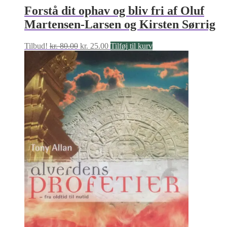
Forstå dit ophav og bliv fri af Oluf
Martensen-Larsen og Kirsten Sørrig
Den
Den
Tilbud!
kr.
80.00
kr.
25.00
Tilføj til kurv
oprindelige
aktuelle
pris
pris
var:
er:
kr. 80.00.
kr. 25.00.