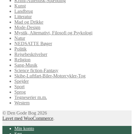
Krimi-Autentisk-Spænding
Kunst
Landbrug
Litteratur
Mad og Drikke
Mode-Design
Mystik, Alternativt, Filosofi og Psykologi
Natur
NEDSATTE Bøger
Politik
Rejsebeskrivelser
Religion
Sang-Musik
Science fiction-Fantasy
Skibe-Luftfart-Biler-Motorcykler-Tog
Spejder
Sport
Sprog
Tegneserier m.m.
Western
© Den Gode Bog 2026
Lavet med WooCommerce
.
Min konto
Søg