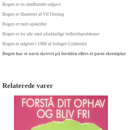
Bogen er en uindbundet udgave
af
Jørgen
Bogen er illustreret af Vif Dissing
Lorentzen
og
Bogen er med opskrifter
Jonna
Deibjerg
Bogen er for alle med uforklarlige helbredsproblemer
antal
Bogen er udgivet i 1988 af forlaget Gyldendal
Bogen har et navn skrevet på forsiden ellers et pænt eksemplar
Relaterede varer