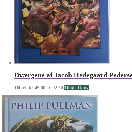
Dværgene af Jacob Hedegaard Peders
Den
Den
Tilbud!
kr.
45.00
kr.
22.50
Tilføj til kurv
oprindelige
aktuelle
pris
pris
var:
er:
kr. 45.00.
kr. 22.50.