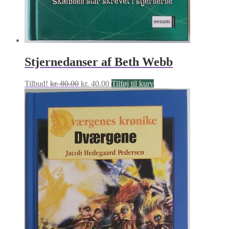
Stjernedanser af Beth Webb
Den
Den
Tilbud!
kr.
80.00
kr.
40.00
Tilføj til kurv
oprindelige
aktuelle
pris
pris
var:
er:
kr. 80.00.
kr. 40.00.