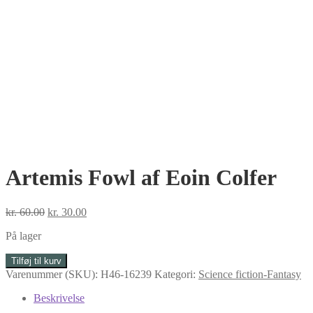
Artemis Fowl af Eoin Colfer
Den
Den
kr.
60.00
kr.
30.00
oprindelige
aktuelle
På lager
pris
pris
var:
er:
Artemis
Tilføj til kurv
kr. 60.00.
kr. 30.00.
Fowl
Varenummer (SKU):
H46-16239
Kategori:
Science fiction-Fantasy
af
Eoin
Beskrivelse
Colfer