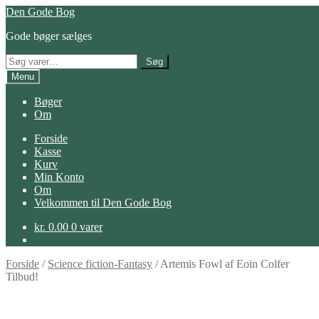
Spring
Spring
Den Gode Bog
til
til
Gode bøger sælges
navigation
indhold
Søg
Søg
efter:
Menu
Bøger
Om
Forside
Kasse
Kurv
Min Konto
Om
Velkommen til Den Gode Bog
kr.
0.00
0 varer
Forside
/
Science fiction-Fantasy
/
Artemis Fowl af Eoin Colfer
Tilbud!