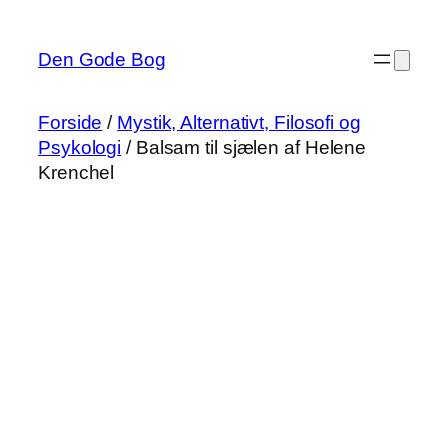
Spring
til
Den Gode Bog
indhold
Forside
/
Mystik, Alternativt, Filosofi og
Psykologi
/ Balsam til sjælen af Helene
Krenchel