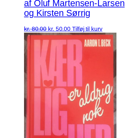
af Oluf Martensen-Larsen
og Kirsten Sørrig
Den
Den
kr.
80.00
kr.
50.00
Tilføj til kurv
oprindelige
aktuelle
pris
pris
var:
er:
kr. 80.00.
kr. 50.00.