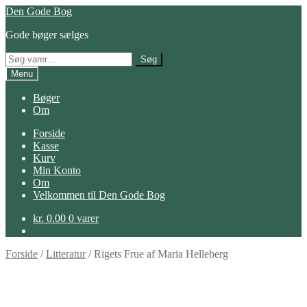
Spring
Spring
Den Gode Bog
til
til
Gode bøger sælges
navigation
indhold
Søg
Søg
efter:
Menu
Bøger
Om
Forside
Kasse
Kurv
Min Konto
Om
Velkommen til Den Gode Bog
kr.
0.00
0 varer
Forside
/
Litteratur
/
Rigets Frue af Maria Helleberg