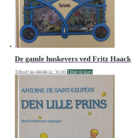
De gamle huskevers ved Fritz Haack
Den
Den
Tilbud!
kr.
60.00
kr.
30.00
Tilføj til kurv
oprindelige
aktuelle
pris
pris
var:
er:
kr. 60.00.
kr. 30.00.