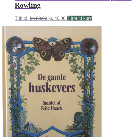
Rowling
Den
Den
Tilbud!
kr.
80.00
kr.
40.00
Tilføj til kurv
oprindelige
aktuelle
pris
pris
var:
er:
kr. 80.00.
kr. 40.00.