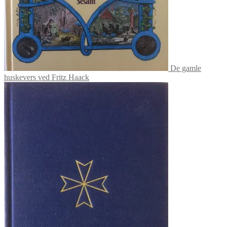
De gamle
huskevers ved Fritz Haack