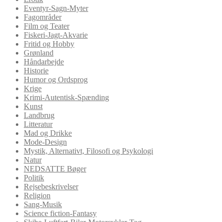
Eventyr-Sagn-Myter
Fagområder
Film og Teater
Fiskeri-Jagt-Akvarie
Fritid og Hobby
Grønland
Håndarbejde
Historie
Humor og Ordsprog
Krige
Krimi-Autentisk-Spænding
Kunst
Landbrug
Litteratur
Mad og Drikke
Mode-Design
Mystik, Alternativt, Filosofi og Psykologi
Natur
NEDSATTE Bøger
Politik
Rejsebeskrivelser
Religion
Sang-Musik
Science fiction-Fantasy