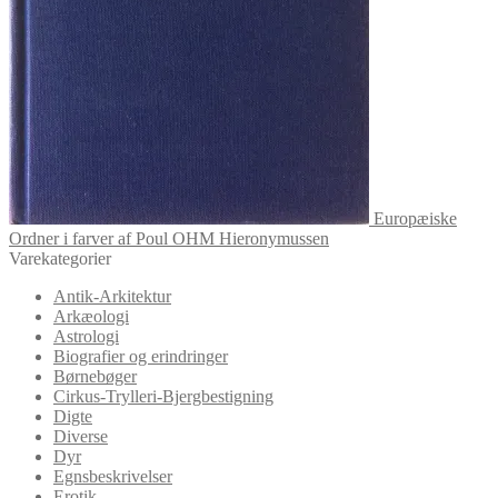
Europæiske
Ordner i farver af Poul OHM Hieronymussen
Varekategorier
Antik-Arkitektur
Arkæologi
Astrologi
Biografier og erindringer
Børnebøger
Cirkus-Trylleri-Bjergbestigning
Digte
Diverse
Dyr
Egnsbeskrivelser
Erotik