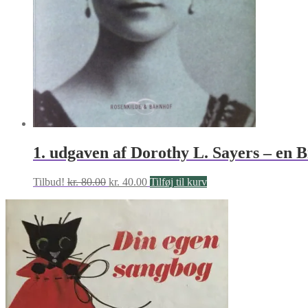
1. udgaven af Dorothy L. Sayers – en B
Den
Den
Tilbud!
kr.
80.00
kr.
40.00
Tilføj til kurv
oprindelige
aktuelle
pris
pris
var:
er:
kr. 80.00.
kr. 40.00.