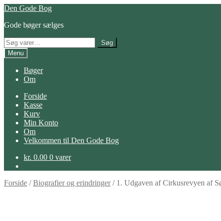
Spring
Spring
Den Gode Bog
til
til
Gode bøger sælges
navigation
indhold
Søg
Søg
efter:
Menu
Bøger
Om
Forside
Kasse
Kurv
Min Konto
Om
Velkommen til Den Gode Bog
kr.
0.00
0 varer
Forside
/
Biografier og erindringer
/
1. Udgaven af Cirkusrevyen af 