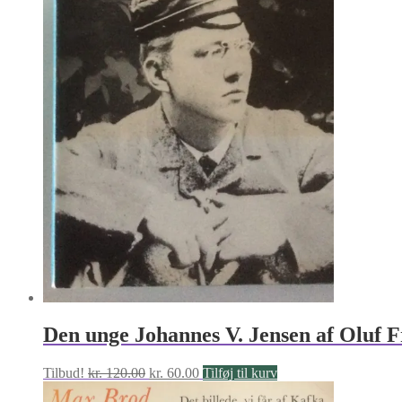
Den unge Johannes V. Jensen af Oluf F
Den
Den
Tilbud!
kr.
120.00
kr.
60.00
Tilføj til kurv
oprindelige
aktuelle