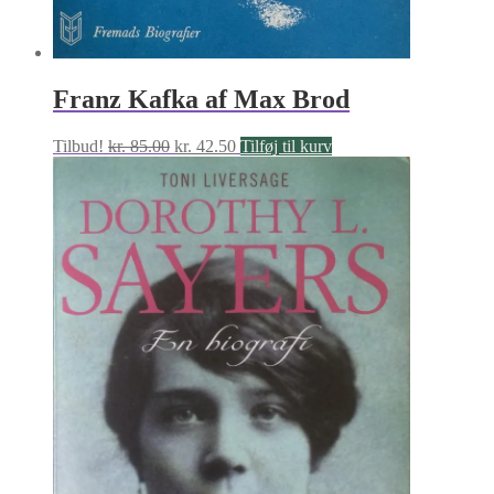
Franz Kafka af Max Brod
Den
Den
Tilbud!
kr.
85.00
kr.
42.50
Tilføj til kurv
oprindelige
aktuelle
pris
pris
var:
er:
kr. 85.00.
kr. 42.50.