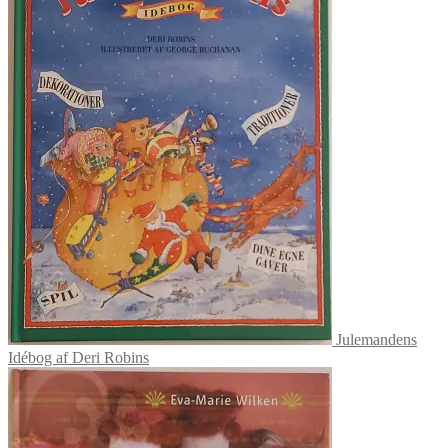
Julemandens
Idébog af Deri Robins