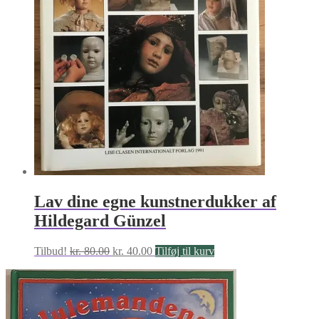
Lav dine egne kunstnerdukker af
Hildegard Günzel
Den
Den
Tilbud!
kr.
80.00
kr.
40.00
Tilføj til kurv
oprindelige
aktuelle
pris
pris
var:
er:
kr. 80.00.
kr. 40.00.