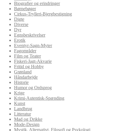
Biografier og erindringer
Børnebøger
Cirkus-Trylleri-Bjergbestigning
Digte
Diverse
Dyr
Egnsbeskrivelser
Erotik
Eventyr-Sagn-Myter
Fagområder
Film og Teater
Fiskeri-Jagt-Akvarie
Fritid og Hobby
Grønland
Håndarbejde
Historie
Humor og Ordsprog
Krige
Krimi-Autentisk-Spænding
Kunst
Landbrug
Litteratur
Mad og Drikke
Mode-Design
Mystik, Alternativt, Filosofi og Psykologi