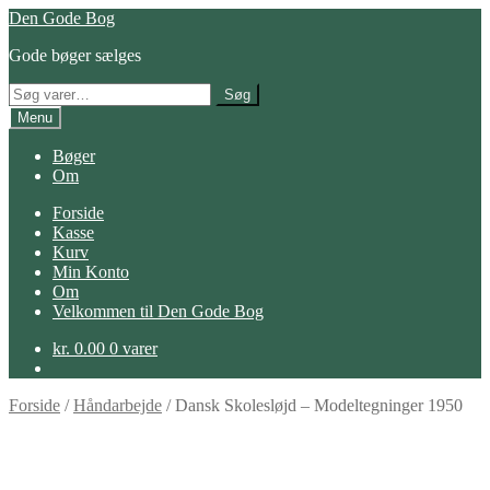
Spring
Spring
Den Gode Bog
til
til
Gode bøger sælges
navigation
indhold
Søg
Søg
efter:
Menu
Bøger
Om
Forside
Kasse
Kurv
Min Konto
Om
Velkommen til Den Gode Bog
kr.
0.00
0 varer
Forside
/
Håndarbejde
/
Dansk Skolesløjd – Modeltegninger 1950