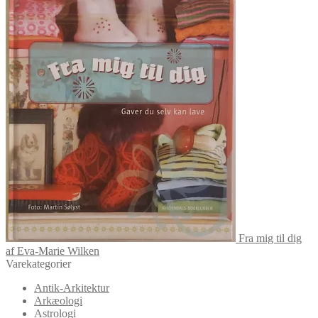
Fra mig til dig
af Eva-Marie Wilken
Varekategorier
Antik-Arkitektur
Arkæologi
Astrologi