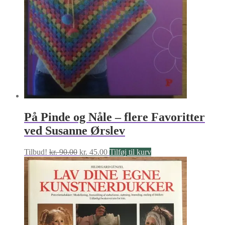
På Pinde og Nåle – flere Favoritter
ved Susanne Ørslev
Den
Den
Tilbud!
kr.
90.00
kr.
45.00
Tilføj til kurv
oprindelige
aktuelle
pris
pris
var:
er:
kr. 90.00.
kr. 45.00.