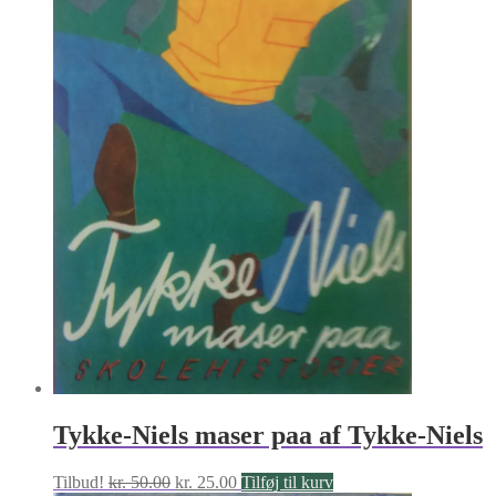
Tykke-Niels maser paa af Tykke-Niels
Den
Den
Tilbud!
kr.
50.00
kr.
25.00
Tilføj til kurv