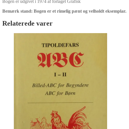
Bogen er udgivet i 1974 af forlaget Grafisk
Bemærk stand: Bogen er et rimelig pænt og velholdt eksemplar.
Relaterede varer