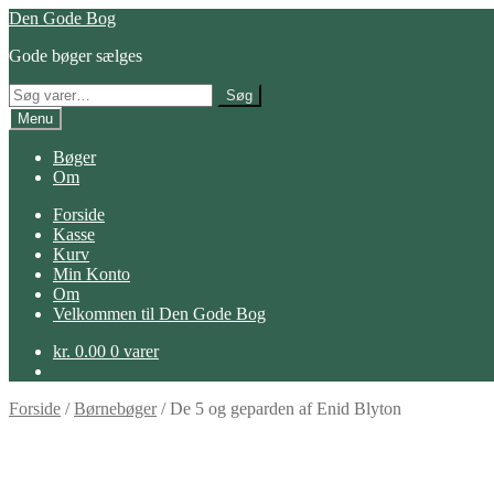
Spring
Spring
Den Gode Bog
til
til
Gode bøger sælges
navigation
indhold
Søg
Søg
efter:
Menu
Bøger
Om
Forside
Kasse
Kurv
Min Konto
Om
Velkommen til Den Gode Bog
kr.
0.00
0 varer
Forside
/
Børnebøger
/
De 5 og geparden af Enid Blyton