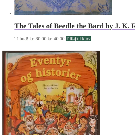
The Tales of Beedle the Bard by J. K. 
Den
Den
Tilbud!
kr.
80.00
kr.
40.00
Tilføj til kurv
oprindelige
aktuelle
pris
pris
var:
er:
kr. 80.00.
kr. 40.00.