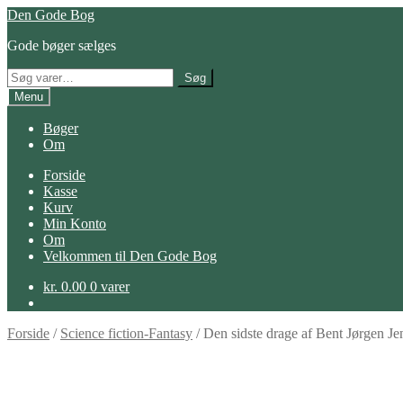
Spring
Spring
Den Gode Bog
til
til
Gode bøger sælges
navigation
indhold
Søg
Søg
efter:
Menu
Bøger
Om
Forside
Kasse
Kurv
Min Konto
Om
Velkommen til Den Gode Bog
kr.
0.00
0 varer
Forside
/
Science fiction-Fantasy
/
Den sidste drage af Bent Jørgen Je