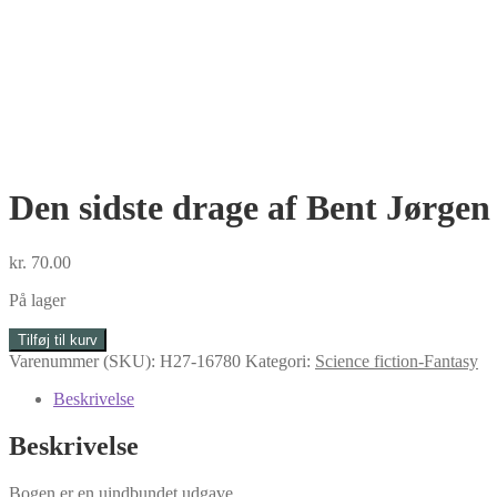
Den sidste drage af Bent Jørgen
kr.
70.00
På lager
Den
Tilføj til kurv
sidste
Varenummer (SKU):
H27-16780
Kategori:
Science fiction-Fantasy
drage
af
Beskrivelse
Bent
Jørgen
Beskrivelse
Jensen
antal
Bogen er en uindbundet udgave