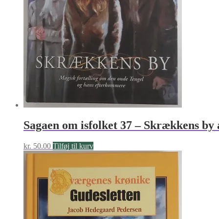
Sagaen om isfolket 37 – Skrækkens by
kr.
50.00
Tilføj til kurv