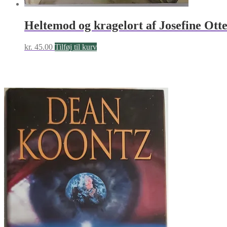
Heltemod og kragelort af Josefine Ott
kr.
45.00
Tilføj til kurv