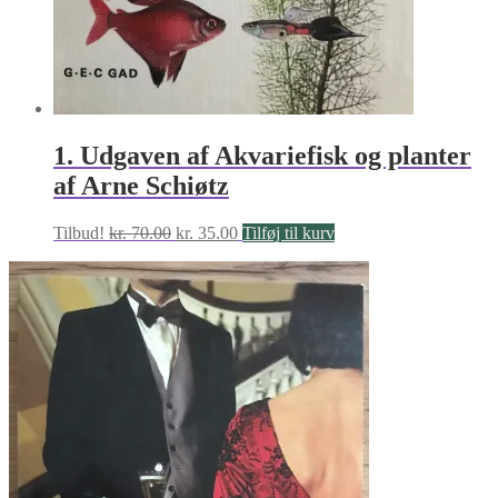
1. Udgaven af Akvariefisk og planter
af Arne Schiøtz
Den
Den
Tilbud!
kr.
70.00
kr.
35.00
Tilføj til kurv
oprindelige
aktuelle
pris
pris
var:
er:
kr. 70.00.
kr. 35.00.