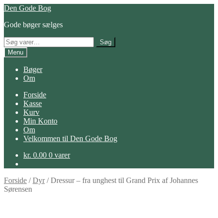
Spring
Spring
Den Gode Bog
til
til
Gode bøger sælges
navigation
indhold
Søg
Søg
efter:
Menu
Bøger
Om
Forside
Kasse
Kurv
Min Konto
Om
Velkommen til Den Gode Bog
kr.
0.00
0 varer
Forside
/
Dyr
/
Dressur – fra unghest til Grand Prix af Johannes
Sørensen