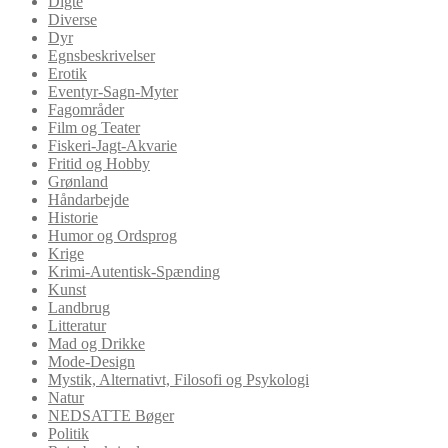
Digte
Diverse
Dyr
Egnsbeskrivelser
Erotik
Eventyr-Sagn-Myter
Fagområder
Film og Teater
Fiskeri-Jagt-Akvarie
Fritid og Hobby
Grønland
Håndarbejde
Historie
Humor og Ordsprog
Krige
Krimi-Autentisk-Spænding
Kunst
Landbrug
Litteratur
Mad og Drikke
Mode-Design
Mystik, Alternativt, Filosofi og Psykologi
Natur
NEDSATTE Bøger
Politik