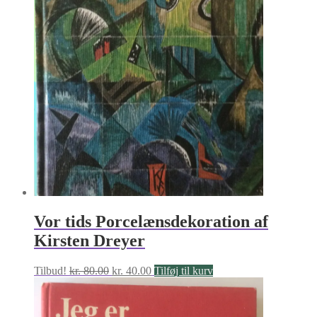
Vor tids Porcelænsdekoration af
Kirsten Dreyer
Den
Den
Tilbud!
kr.
80.00
kr.
40.00
Tilføj til kurv
oprindelige
aktuelle
pris
pris
var:
er: