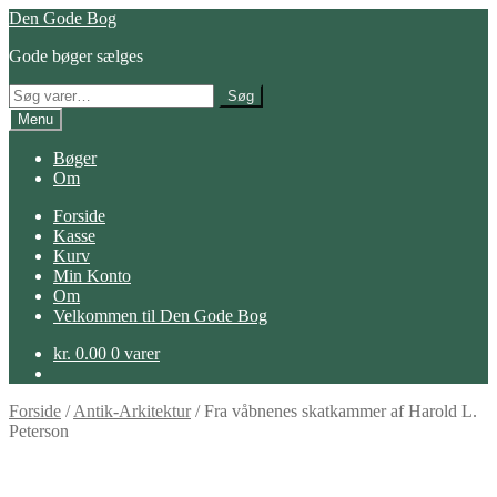
Spring
Spring
Den Gode Bog
til
til
Gode bøger sælges
navigation
indhold
Søg
Søg
efter:
Menu
Bøger
Om
Forside
Kasse
Kurv
Min Konto
Om
Velkommen til Den Gode Bog
kr.
0.00
0 varer
Forside
/
Antik-Arkitektur
/
Fra våbnenes skatkammer af Harold L.
Peterson