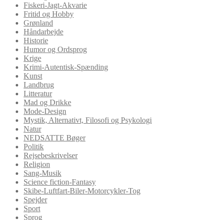
Fiskeri-Jagt-Akvarie
Fritid og Hobby
Grønland
Håndarbejde
Historie
Humor og Ordsprog
Krige
Krimi-Autentisk-Spænding
Kunst
Landbrug
Litteratur
Mad og Drikke
Mode-Design
Mystik, Alternativt, Filosofi og Psykologi
Natur
NEDSATTE Bøger
Politik
Rejsebeskrivelser
Religion
Sang-Musik
Science fiction-Fantasy
Skibe-Luftfart-Biler-Motorcykler-Tog
Spejder
Sport
Sprog