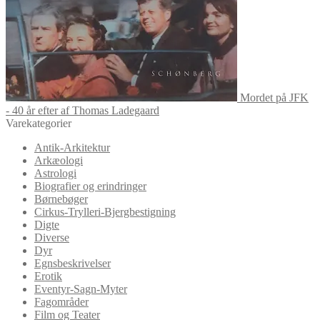
Mordet på JFK
- 40 år efter af Thomas Ladegaard
Varekategorier
Antik-Arkitektur
Arkæologi
Astrologi
Biografier og erindringer
Børnebøger
Cirkus-Trylleri-Bjergbestigning
Digte
Diverse
Dyr
Egnsbeskrivelser
Erotik
Eventyr-Sagn-Myter
Fagområder
Film og Teater