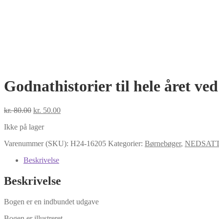
Godnathistorier til hele året v
Den
Den
kr.
80.00
kr.
50.00
oprindelige
aktuelle
Ikke på lager
pris
pris
var:
er:
Varenummer (SKU):
H24-16205
Kategorier:
Børnebøger
,
NEDSATT
kr. 80.00.
kr. 50.00.
Beskrivelse
Beskrivelse
Bogen er en indbundet udgave
Bogen er illustreret