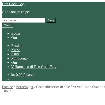
Spring
Spring
Den Gode Bog
til
til
Gode bøger sælges
navigation
indhold
Søg
Søg
efter:
Menu
Bøger
Om
Forside
Kasse
Kurv
Min Konto
Om
Velkommen til Den Gode Bog
kr.
0.00
0 varer
Forside
/
Børnebøger
/
Godnathistorier til hele året ved Lone Svanho
Tilbud!