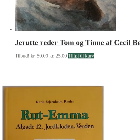
Jerutte reder Tom og Tinne af Cecil B
Den
Den
Tilbud!
kr.
50.00
kr.
25.00
Tilføj til kurv
oprindelige
aktuelle
pris
pris
var:
er:
kr. 50.00.
kr. 25.00.