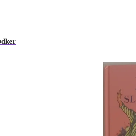
ødker