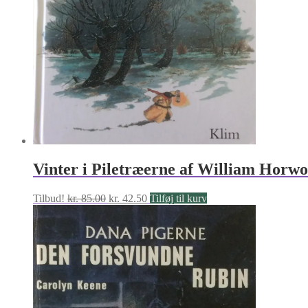
Vinter i Piletræerne af William Horw
Den
Den
Tilbud!
kr.
85.00
kr.
42.50
Tilføj til kurv
oprindelige
aktuelle
pris
pris
var:
er:
kr. 85.00.
kr. 42.50.