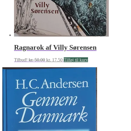
Ragnarok af Villy Sørensen
Den
Den
Tilbud!
kr.
50.00
kr.
17.50
Tilføj til kurv
oprindelige
aktuelle
pris
pris
var:
er:
kr. 50.00.
kr. 17.50.