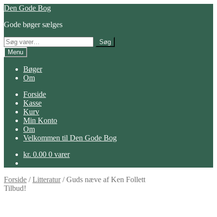
Spring
Spring
Den Gode Bog
til
til
Gode bøger sælges
navigation
indhold
Søg
Søg
efter:
Menu
Bøger
Om
Forside
Kasse
Kurv
Min Konto
Om
Velkommen til Den Gode Bog
kr.
0.00
0 varer
Forside
/
Litteratur
/
Guds næve af Ken Follett
Tilbud!