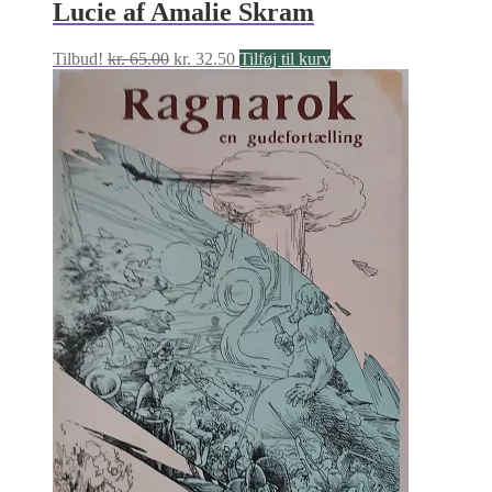
Lucie af Amalie Skram
Den
Den
Tilbud!
kr.
65.00
kr.
32.50
Tilføj til kurv
oprindelige
aktuelle
pris
pris
var:
er:
kr. 65.00.
kr. 32.50.