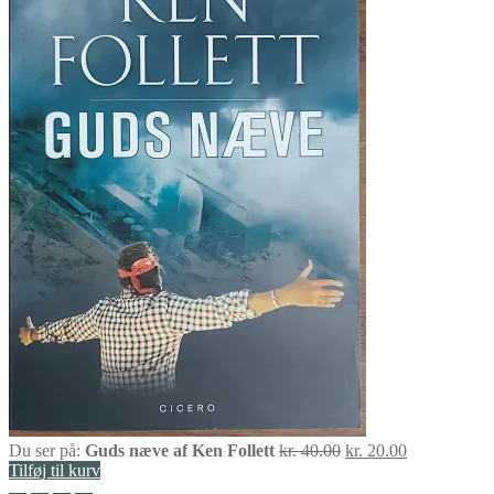
Den
Den
Du ser på:
Guds næve af Ken Follett
kr.
40.00
kr.
20.00
oprindelige
aktuelle
Tilføj til kurv
pris
pris