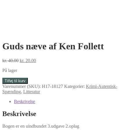
Guds næve af Ken Follett
Den
Den
kr.
40.00
kr.
20.00
oprindelige
aktuelle
På lager
pris
pris
var:
er:
Guds
Tilføj til kurv
kr. 40.00.
kr. 20.00.
næve
Varenummer (SKU):
H17-18127
Kategorier:
Krimi-Autentisk-
af
Spænding
,
Litteratur
Ken
Follett
Beskrivelse
antal
Beskrivelse
Bogen er en uindbundet 3.udgave 2.oplag