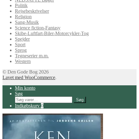
Politik
Rejsebeskrivelser
Religion
Sang-Musik
Science fiction-Fantasy
Skibe-Luftfart-Biler-Motorcykler-Tog
Spejder
Sport
Sprog
Tegneserier m.m.
Western
© Den Gode Bog 2026
Lavet med WooCommerce
.
Min konto
Søg
Søg
Søg
efter:
Indkøbskurv
0