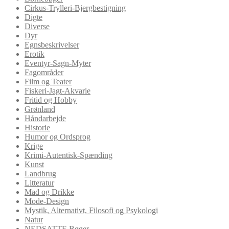
Cirkus-Trylleri-Bjergbestigning
Digte
Diverse
Dyr
Egnsbeskrivelser
Erotik
Eventyr-Sagn-Myter
Fagområder
Film og Teater
Fiskeri-Jagt-Akvarie
Fritid og Hobby
Grønland
Håndarbejde
Historie
Humor og Ordsprog
Krige
Krimi-Autentisk-Spænding
Kunst
Landbrug
Litteratur
Mad og Drikke
Mode-Design
Mystik, Alternativt, Filosofi og Psykologi
Natur
NEDSATTE Bøger