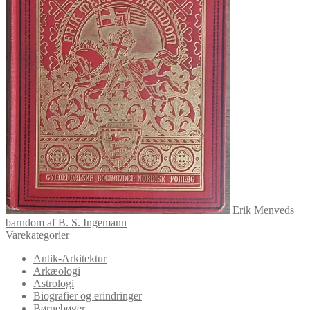
Erik Menveds
barndom af B. S. Ingemann
Varekategorier
Antik-Arkitektur
Arkæologi
Astrologi
Biografier og erindringer
Børnebøger