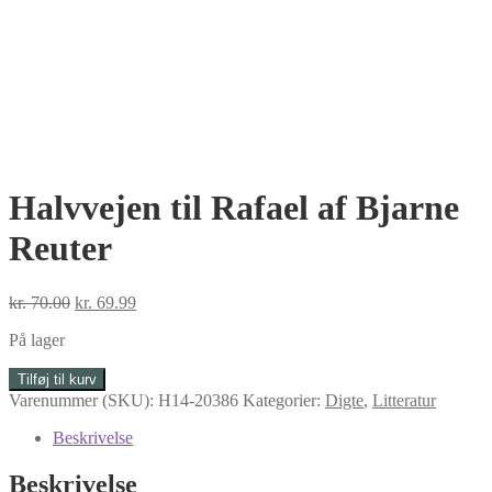
Halvvejen til Rafael af Bjarne
Reuter
Den
Den
kr.
70.00
kr.
69.99
oprindelige
aktuelle
På lager
pris
pris
var:
er:
Halvvejen
Tilføj til kurv
kr. 70.00.
kr. 69.99.
til
Varenummer (SKU):
H14-20386
Kategorier:
Digte
,
Litteratur
Rafael
af
Beskrivelse
Bjarne
Reuter
Beskrivelse