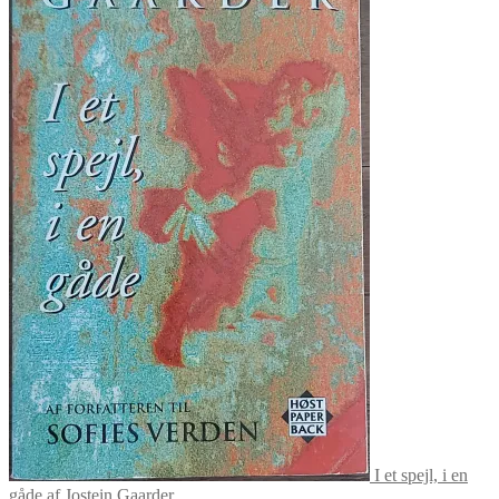
I et spejl, i en
gåde af Jostein Gaarder