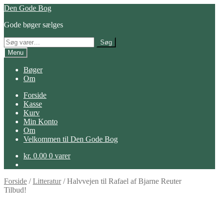
Spring
Spring
Den Gode Bog
til
til
Gode bøger sælges
navigation
indhold
Søg
Søg
efter:
Menu
Bøger
Om
Forside
Kasse
Kurv
Min Konto
Om
Velkommen til Den Gode Bog
kr.
0.00
0 varer
Forside
/
Litteratur
/
Halvvejen til Rafael af Bjarne Reuter
Tilbud!