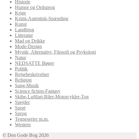
Historie
Humor og Ordsprog
Krige
Krimi-Autentisk-Spænding
Kunst
Landbrug
Litteratur
Mad og Drikke
Mode-Design
Mystik, Alternativt, Filosofi og Psykologi
Natur
NEDSATTE Bøger
Politik
Rejsebeskrivelser
Religion
Sang-Musik
Science fiction-Fantasy
Skibe-Luftfart-Biler-Motorcykler-Tog
Spejder
Sport
Sprog
Tegneserier m.m.
Western
© Den Gode Bog 2026