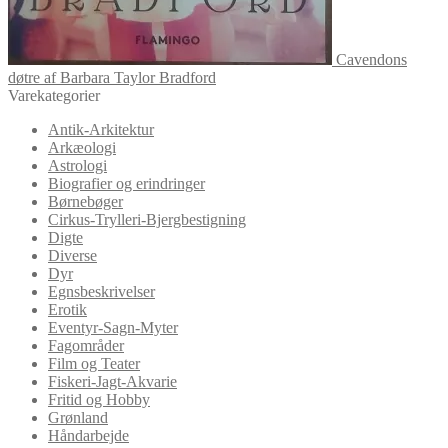
Cavendons
døtre af Barbara Taylor Bradford
Varekategorier
Antik-Arkitektur
Arkæologi
Astrologi
Biografier og erindringer
Børnebøger
Cirkus-Trylleri-Bjergbestigning
Digte
Diverse
Dyr
Egnsbeskrivelser
Erotik
Eventyr-Sagn-Myter
Fagområder
Film og Teater
Fiskeri-Jagt-Akvarie
Fritid og Hobby
Grønland
Håndarbejde