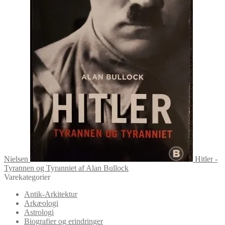
Nielsen
Hitler -
Tyrannen og Tyranniet af Alan Bullock
Varekategorier
Antik-Arkitektur
Arkæologi
Astrologi
Biografier og erindringer