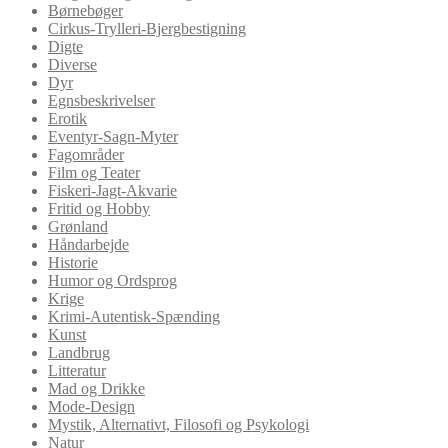
Børnebøger
Cirkus-Trylleri-Bjergbestigning
Digte
Diverse
Dyr
Egnsbeskrivelser
Erotik
Eventyr-Sagn-Myter
Fagområder
Film og Teater
Fiskeri-Jagt-Akvarie
Fritid og Hobby
Grønland
Håndarbejde
Historie
Humor og Ordsprog
Krige
Krimi-Autentisk-Spænding
Kunst
Landbrug
Litteratur
Mad og Drikke
Mode-Design
Mystik, Alternativt, Filosofi og Psykologi
Natur