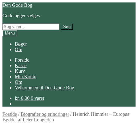
Spring
Spring
Den Gode Bog
til
til
Gode bøger sælges
navigation
indhold
Søg
Søg
efter:
Menu
Bøger
Om
Forside
Kasse
Kurv
Min Konto
Om
Velkommen til Den Gode Bog
kr.
0.00
0 varer
Forside
/
Biografier og erindringer
/
Heinrich Himmler – Europas
Bøddel af Peter Longerich