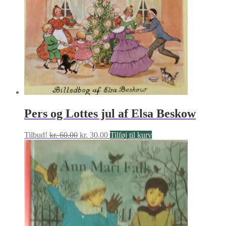
kr. 60.00.
kr. 30.00.
Pers og Lottes jul af Elsa Beskow
Den
Den
Tilbud!
kr.
60.00
kr.
30.00
Tilføj til kurv
oprindelige
aktuelle
pris
pris
var:
er:
kr. 60.00.
kr. 30.00.