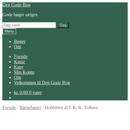
Spring
Spring
Den Gode Bog
til
til
Gode bøger sælges
navigation
indhold
Søg
Søg
efter:
Menu
Bøger
Om
Forside
Kasse
Kurv
Min Konto
Om
Velkommen til Den Gode Bog
kr.
0.00
0 varer
Forside
/
Børnebøger
/
Hobbitten af J. R. R. Tolkien