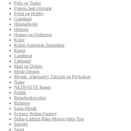
Film og Teater
Fiskeri-Jagt-Akvarie
Fritid og Hobby
Grønland
Håndarbejde
Historie
Humor og Ordsprog
Krige
Krimi-Autentisk-Spænding
Kunst
Landbrug
Litteratur
Mad og Drikke
Mode-Design
Mystik, Alternativt, Filosofi og Psykologi
Natur
NEDSATTE Bøger
Politik
Rejsebeskrivelser
Religion
Sang-Musik
Science fiction-Fantasy
Skibe-Luftfart-Biler-Motorcykler-Tog
Spejder
Sport