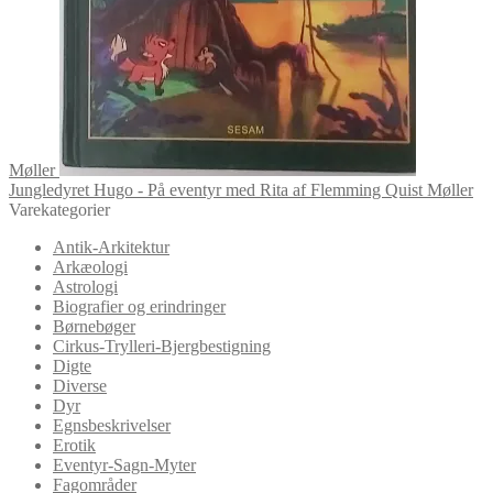
Møller
Jungledyret Hugo - På eventyr med Rita af Flemming Quist Møller
Varekategorier
Antik-Arkitektur
Arkæologi
Astrologi
Biografier og erindringer
Børnebøger
Cirkus-Trylleri-Bjergbestigning
Digte
Diverse
Dyr
Egnsbeskrivelser
Erotik
Eventyr-Sagn-Myter
Fagområder