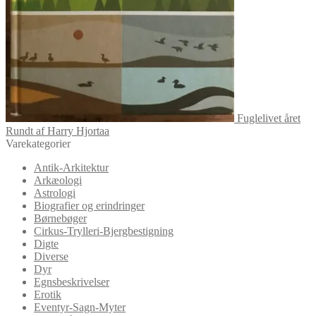
Fuglelivet året
Rundt af Harry Hjortaa
Varekategorier
Antik-Arkitektur
Arkæologi
Astrologi
Biografier og erindringer
Børnebøger
Cirkus-Trylleri-Bjergbestigning
Digte
Diverse
Dyr
Egnsbeskrivelser
Erotik
Eventyr-Sagn-Myter