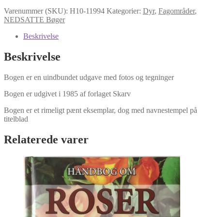
var:
er:
Varenummer (SKU):
H10-11994
Kategorier:
Dyr
,
Fagområder
,
kr. 125.00.
kr. 80.00.
NEDSATTE Bøger
Beskrivelse
Beskrivelse
Bogen er en uindbundet udgave med fotos og tegninger
Bogen er udgivet i 1985 af forlaget Skarv
Bogen er et rimeligt pænt eksemplar, dog med navnestempel på
titelblad
Relaterede varer