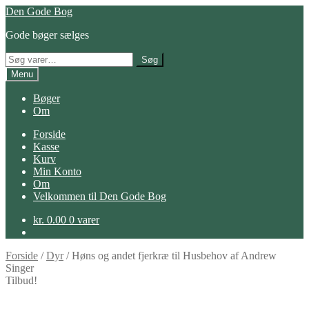
Spring
Spring
Den Gode Bog
til
til
Gode bøger sælges
navigation
indhold
Søg
Søg
efter:
Menu
Bøger
Om
Forside
Kasse
Kurv
Min Konto
Om
Velkommen til Den Gode Bog
kr.
0.00
0 varer
Forside
/
Dyr
/
Høns og andet fjerkræ til Husbehov af Andrew
Singer
Tilbud!