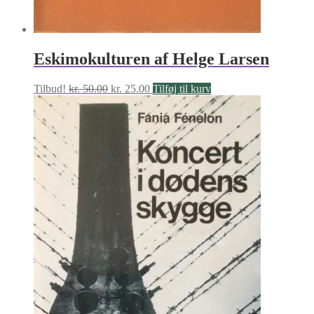
Eskimokulturen af Helge Larsen
Den
Den
Tilbud!
kr.
50.00
kr.
25.00
Tilføj til kurv
oprindelige
aktuelle
pris
pris
var:
er:
kr. 50.00.
kr. 25.00.