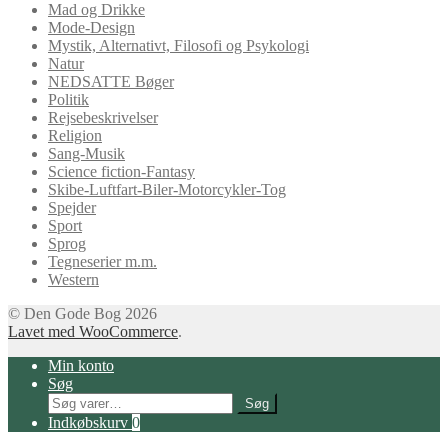
Mad og Drikke
Mode-Design
Mystik, Alternativt, Filosofi og Psykologi
Natur
NEDSATTE Bøger
Politik
Rejsebeskrivelser
Religion
Sang-Musik
Science fiction-Fantasy
Skibe-Luftfart-Biler-Motorcykler-Tog
Spejder
Sport
Sprog
Tegneserier m.m.
Western
© Den Gode Bog 2026
Lavet med WooCommerce
.
Min konto
Søg
Søg
Søg
efter:
Indkøbskurv
0