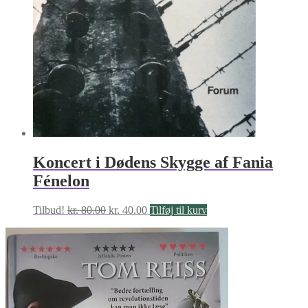
Koncert i Dødens Skygge af Fania
Fénelon
Den
Den
Tilbud!
kr.
80.00
kr.
40.00
Tilføj til kurv
oprindelige
aktuelle
pris
pris
var:
er:
kr. 80.00.
kr. 40.00.