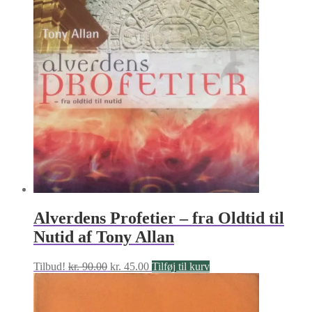
Alverdens Profetier – fra Oldtid til
Nutid af Tony Allan
Den
Den
Tilbud!
kr.
90.00
kr.
45.00
Tilføj til kurv
oprindelige
aktuelle
pris
pris
var:
er: