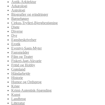
Antik-Arkitektur
Arkæologi
Astrologi
Biografier og erindringer
Børnebøger
Cirkus-Trylleri-Bjergbestigning
Digte
Diverse
Dyr
Egnsbeskrivelser
Erotik
Eventyr-Sagn-Myter
Fagområder
Film og Teater
Fiskeri-Jagt-Akvarie
Fritid og Hobby
Grønland
Håndarbejde
Historie
Humor og Ordsprog
Krige
Krimi-Autentisk-Spænding
Kunst
Landbrug
Litteratur