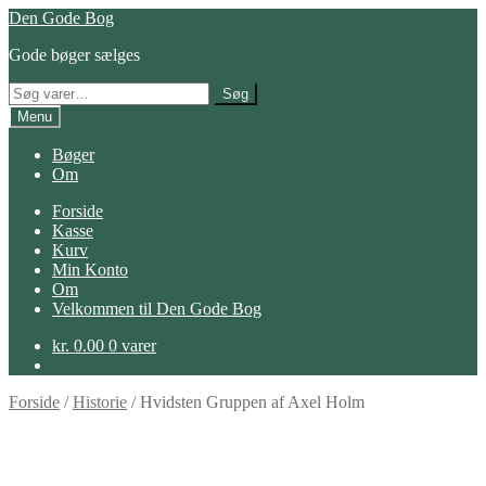
Spring
Spring
Den Gode Bog
til
til
Gode bøger sælges
navigation
indhold
Søg
Søg
efter:
Menu
Bøger
Om
Forside
Kasse
Kurv
Min Konto
Om
Velkommen til Den Gode Bog
kr.
0.00
0 varer
Forside
/
Historie
/
Hvidsten Gruppen af Axel Holm