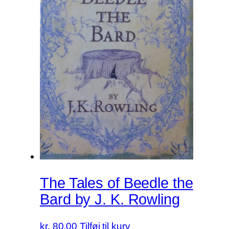
The Tales of Beedle the
Bard by J. K. Rowling
kr.
80.00
Tilføj til kurv