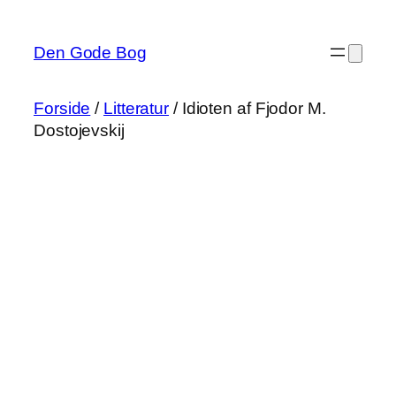
Spring
til
Den Gode Bog
indhold
Forside
/
Litteratur
/ Idioten af Fjodor M.
Dostojevskij