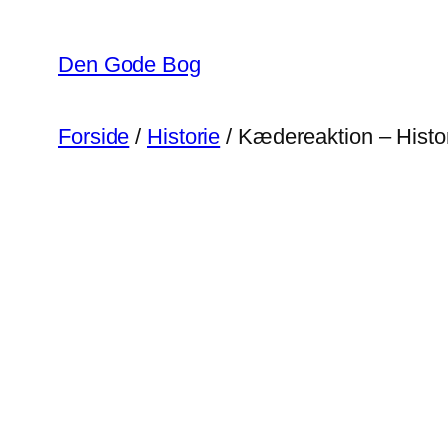
Spring
til
Den Gode Bog
indhold
Forside
/
Historie
/ Kædereaktion – Histo