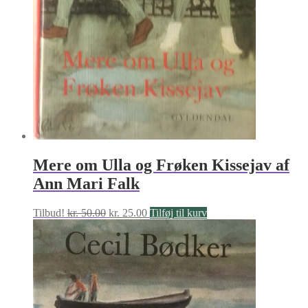
Mere om Ulla og Frøken Kissejav af
Ann Mari Falk
Den
Den
Tilbud!
kr.
50.00
kr.
25.00
Tilføj til kurv
oprindelige
aktuelle
pris
pris
var:
er:
kr. 50.00.
kr. 25.00.