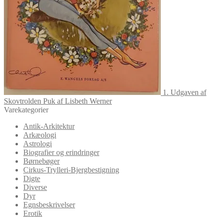
1. Udgaven af
Skovtrolden Puk af Lisbeth Werner
Varekategorier
Antik-Arkitektur
Arkæologi
Astrologi
Biografier og erindringer
Børnebøger
Cirkus-Trylleri-Bjergbestigning
Digte
Diverse
Dyr
Egnsbeskrivelser
Erotik