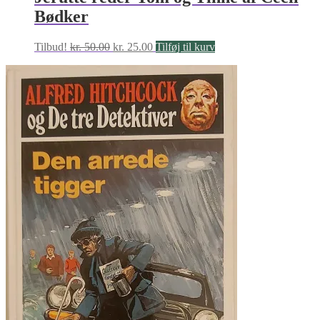
Bødker
Den
Den
Tilbud!
kr.
50.00
kr.
25.00
Tilføj til kurv
oprindelige
aktuelle
pris
pris
var:
er:
kr. 50.00.
kr. 25.00.