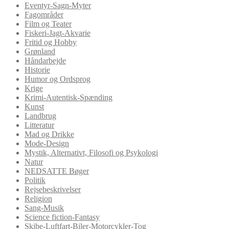
Eventyr-Sagn-Myter
Fagområder
Film og Teater
Fiskeri-Jagt-Akvarie
Fritid og Hobby
Grønland
Håndarbejde
Historie
Humor og Ordsprog
Krige
Krimi-Autentisk-Spænding
Kunst
Landbrug
Litteratur
Mad og Drikke
Mode-Design
Mystik, Alternativt, Filosofi og Psykologi
Natur
NEDSATTE Bøger
Politik
Rejsebeskrivelser
Religion
Sang-Musik
Science fiction-Fantasy
Skibe-Luftfart-Biler-Motorcykler-Tog