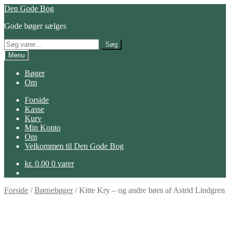
Spring
Spring
Den Gode Bog
til
til
Gode bøger sælges
navigation
indhold
Søg
Søg
efter:
Menu
Bøger
Om
Forside
Kasse
Kurv
Min Konto
Om
Velkommen til Den Gode Bog
kr.
0.00
0 varer
Forside
/
Børnebøger
/
Kitte Kry – og andre børn af Astrid Lindgren