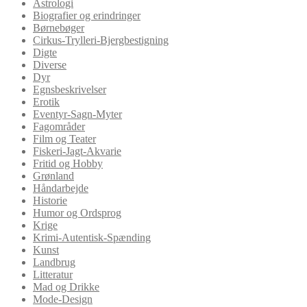
Astrologi
Biografier og erindringer
Børnebøger
Cirkus-Trylleri-Bjergbestigning
Digte
Diverse
Dyr
Egnsbeskrivelser
Erotik
Eventyr-Sagn-Myter
Fagområder
Film og Teater
Fiskeri-Jagt-Akvarie
Fritid og Hobby
Grønland
Håndarbejde
Historie
Humor og Ordsprog
Krige
Krimi-Autentisk-Spænding
Kunst
Landbrug
Litteratur
Mad og Drikke
Mode-Design