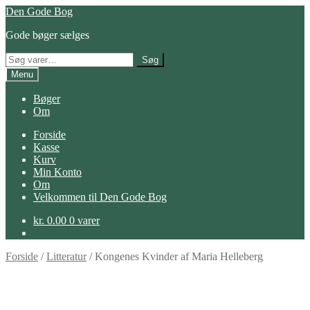
Spring
Spring
Den Gode Bog
til
til
Gode bøger sælges
navigation
indhold
Søg
Søg
efter:
Menu
Bøger
Om
Forside
Kasse
Kurv
Min Konto
Om
Velkommen til Den Gode Bog
kr.
0.00
0 varer
Forside
/
Litteratur
/
Kongenes Kvinder af Maria Helleberg