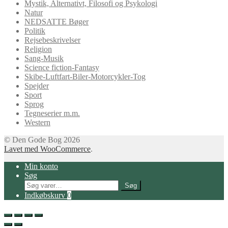
Mystik, Alternativt, Filosofi og Psykologi
Natur
NEDSATTE Bøger
Politik
Rejsebeskrivelser
Religion
Sang-Musik
Science fiction-Fantasy
Skibe-Luftfart-Biler-Motorcykler-Tog
Spejder
Sport
Sprog
Tegneserier m.m.
Western
© Den Gode Bog 2026
Lavet med WooCommerce
.
Min konto
Søg
Søg
Søg
efter:
Indkøbskurv
0