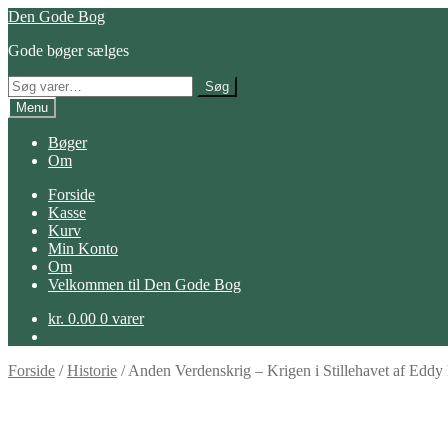
Spring
Spring
Den Gode Bog
til
til
Gode bøger sælges
navigation
indhold
Søg
Søg
efter:
Menu
Bøger
Om
Forside
Kasse
Kurv
Min Konto
Om
Velkommen til Den Gode Bog
kr.
0.00
0 varer
Forside
/
Historie
/
Anden Verdenskrig – Krigen i Stillehavet af Eddy