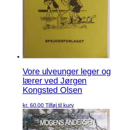
Vore ulveunger leger og
lærer ved Jørgen
Kongsted Olsen
kr.
60.00
Tilføj til kurv