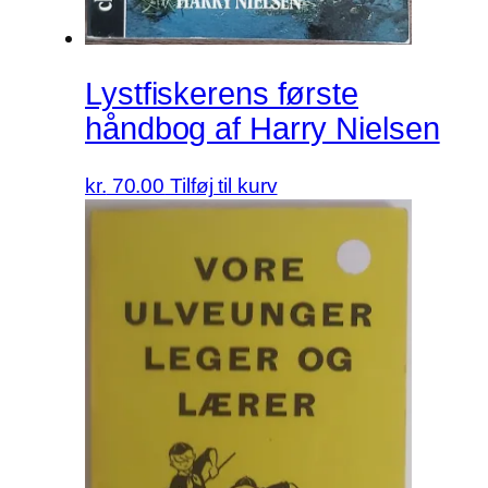
Lystfiskerens første
håndbog af Harry Nielsen
kr.
70.00
Tilføj til kurv