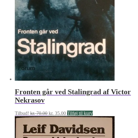
Fronten går ved Stalingrad af Victor
Nekrasov
Den
Den
Tilbud!
kr.
70.00
kr.
35.00
Tilføj til kurv
oprindelige
aktuelle
pris
pris
var:
er:
kr. 70.00.
kr. 35.00.