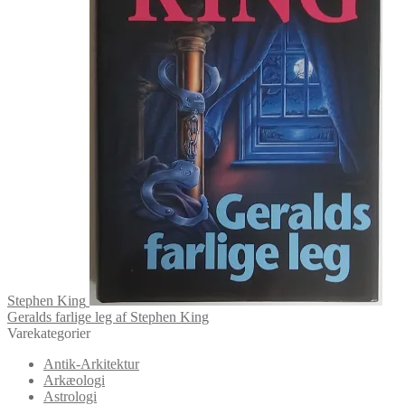
Stephen King
Geralds farlige leg af Stephen King
Varekategorier
Antik-Arkitektur
Arkæologi
Astrologi