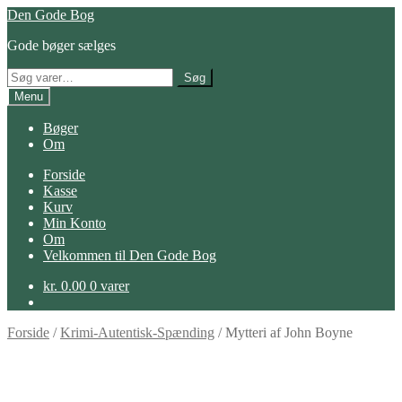
Spring
Spring
Den Gode Bog
til
til
Gode bøger sælges
navigation
indhold
Søg
Søg
efter:
Menu
Bøger
Om
Forside
Kasse
Kurv
Min Konto
Om
Velkommen til Den Gode Bog
kr.
0.00
0 varer
Forside
/
Krimi-Autentisk-Spænding
/
Mytteri af John Boyne