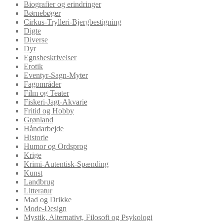
Biografier og erindringer
Børnebøger
Cirkus-Trylleri-Bjergbestigning
Digte
Diverse
Dyr
Egnsbeskrivelser
Erotik
Eventyr-Sagn-Myter
Fagområder
Film og Teater
Fiskeri-Jagt-Akvarie
Fritid og Hobby
Grønland
Håndarbejde
Historie
Humor og Ordsprog
Krige
Krimi-Autentisk-Spænding
Kunst
Landbrug
Litteratur
Mad og Drikke
Mode-Design
Mystik, Alternativt, Filosofi og Psykologi