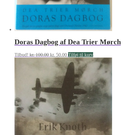
Doras Dagbog af Dea Trier Mørch
Den
Den
Tilbud!
kr.
100.00
kr.
50.00
Tilføj til kurv
oprindelige
aktuelle
pris
pris
var:
er:
kr. 100.00.
kr. 50.00.