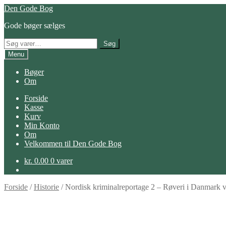
Spring
Spring
Den Gode Bog
til
til
Gode bøger sælges
navigation
indhold
Søg
Søg
efter:
Menu
Bøger
Om
Forside
Kasse
Kurv
Min Konto
Om
Velkommen til Den Gode Bog
kr.
0.00
0 varer
Forside
/
Historie
/
Nordisk kriminalreportage 2 – Røveri i Danmark 