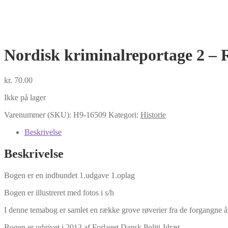
Nordisk kriminalreportage 2 – 
kr.
70.00
Ikke på lager
Varenummer (SKU):
H9-16509
Kategori:
Historie
Beskrivelse
Beskrivelse
Bogen er en indbundet 1.udgave 1.oplag
Bogen er illustreret med fotos i s/h
I denne temabog er samlet en række grove røverier fra de forgangne 
Bogen er udgivet i 2013 af Forlaget Dansk Politi-Idræt