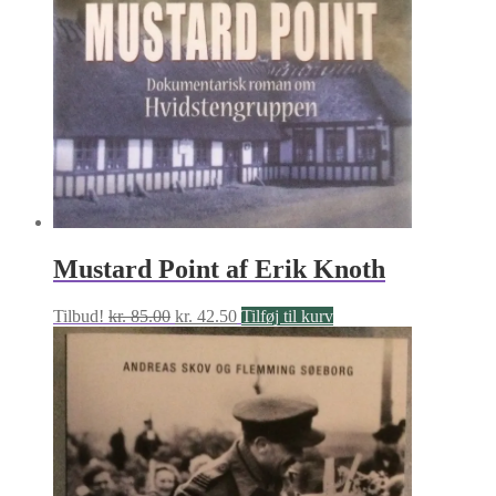
Mustard Point af Erik Knoth
Den
Den
Tilbud!
kr.
85.00
kr.
42.50
Tilføj til kurv
oprindelige
aktuelle
pris
pris
var:
er:
kr. 85.00.
kr. 42.50.