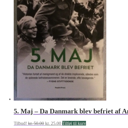
5. Maj – Da Danmark blev befriet af 
Den
Den
Tilbud!
kr.
50.00
kr.
25.00
Tilføj til kurv