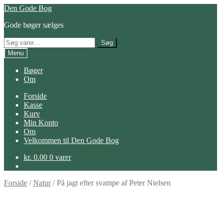
Spring
Spring
Den Gode Bog
til
til
Gode bøger sælges
navigation
indhold
Søg
Søg
efter:
Menu
Bøger
Om
Forside
Kasse
Kurv
Min Konto
Om
Velkommen til Den Gode Bog
kr.
0.00
0 varer
Forside
/
Natur
/
På jagt efter svampe af Peter Nielsen