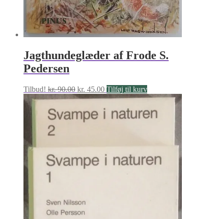
Jagthundeglæder af Frode S.
Pedersen
Den
Den
Tilbud!
kr.
90.00
kr.
45.00
Tilføj til kurv
oprindelige
aktuelle
pris
pris
var:
er:
kr. 90.00.
kr. 45.00.