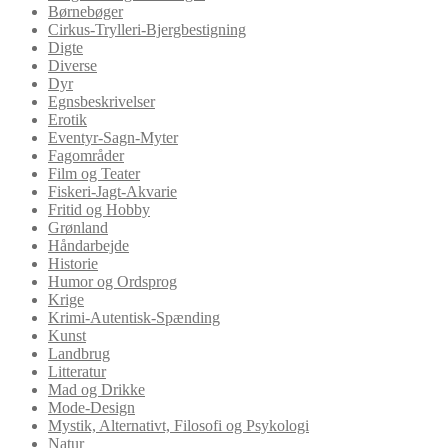
Børnebøger
Cirkus-Trylleri-Bjergbestigning
Digte
Diverse
Dyr
Egnsbeskrivelser
Erotik
Eventyr-Sagn-Myter
Fagområder
Film og Teater
Fiskeri-Jagt-Akvarie
Fritid og Hobby
Grønland
Håndarbejde
Historie
Humor og Ordsprog
Krige
Krimi-Autentisk-Spænding
Kunst
Landbrug
Litteratur
Mad og Drikke
Mode-Design
Mystik, Alternativt, Filosofi og Psykologi
Natur