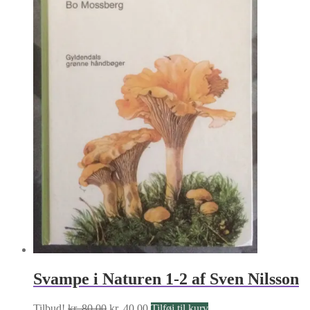
Svampe i Naturen 1-2 af Sven Nilsson
Den
Den
Tilbud!
kr.
80.00
kr.
40.00
Tilføj til kurv