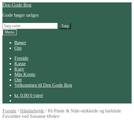
Spring
Spring
Den Gode Bog
til
til
Gode bøger sælges
navigation
indhold
Søg
Søg
efter:
Menu
Bøger
Om
Forside
Kasse
Kurv
Min Konto
Om
Velkommen til Den Gode Bog
kr.
0.00
0 varer
Forside
/
Håndarbejde
/
På Pinde & Nåle-strikkede og hæklede
Favoritter ved Susanne Ørslev