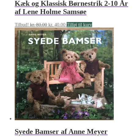
Kæk og Klassisk Børnestrik 2-10 År
af Lene Holme Samsøe
Den
Den
Tilbud!
kr.
80.00
kr.
40.00
Tilføj til kurv
oprindelige
aktuelle
pris
pris
var:
er:
kr. 80.00.
kr. 40.00.
Syede Bamser af Anne Meyer