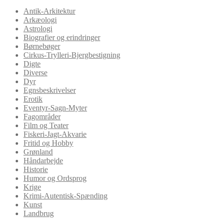
Antik-Arkitektur
Arkæologi
Astrologi
Biografier og erindringer
Børnebøger
Cirkus-Trylleri-Bjergbestigning
Digte
Diverse
Dyr
Egnsbeskrivelser
Erotik
Eventyr-Sagn-Myter
Fagområder
Film og Teater
Fiskeri-Jagt-Akvarie
Fritid og Hobby
Grønland
Håndarbejde
Historie
Humor og Ordsprog
Krige
Krimi-Autentisk-Spænding
Kunst
Landbrug