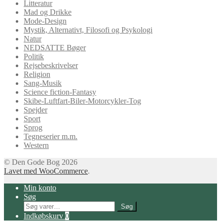
Litteratur
Mad og Drikke
Mode-Design
Mystik, Alternativt, Filosofi og Psykologi
Natur
NEDSATTE Bøger
Politik
Rejsebeskrivelser
Religion
Sang-Musik
Science fiction-Fantasy
Skibe-Luftfart-Biler-Motorcykler-Tog
Spejder
Sport
Sprog
Tegneserier m.m.
Western
© Den Gode Bog 2026
Lavet med WooCommerce
.
Min konto
Søg
Søg
Søg
efter:
Indkøbskurv
0