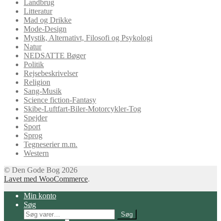
Landbrug
Litteratur
Mad og Drikke
Mode-Design
Mystik, Alternativt, Filosofi og Psykologi
Natur
NEDSATTE Bøger
Politik
Rejsebeskrivelser
Religion
Sang-Musik
Science fiction-Fantasy
Skibe-Luftfart-Biler-Motorcykler-Tog
Spejder
Sport
Sprog
Tegneserier m.m.
Western
© Den Gode Bog 2026
Lavet med WooCommerce
.
Min konto
Søg
Søg
Søg