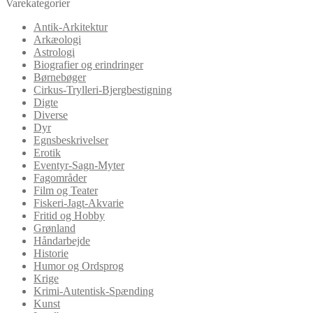
Varekategorier
Antik-Arkitektur
Arkæologi
Astrologi
Biografier og erindringer
Børnebøger
Cirkus-Trylleri-Bjergbestigning
Digte
Diverse
Dyr
Egnsbeskrivelser
Erotik
Eventyr-Sagn-Myter
Fagområder
Film og Teater
Fiskeri-Jagt-Akvarie
Fritid og Hobby
Grønland
Håndarbejde
Historie
Humor og Ordsprog
Krige
Krimi-Autentisk-Spænding
Kunst