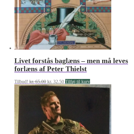
Livet forstås baglæns – men må leves
forlæns af Peter Thielst
Den
Den
Tilbud!
kr.
65.00
kr.
32.50
Tilføj til kurv
oprindelige
aktuelle
pris
pris
var:
er:
kr. 65.00.
kr. 32.50.