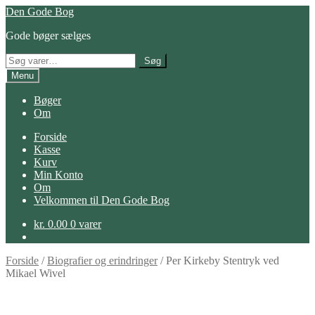
Spring
Spring
Den Gode Bog
til
til
Gode bøger sælges
navigation
indhold
Søg
Søg
efter:
Menu
Bøger
Om
Forside
Kasse
Kurv
Min Konto
Om
Velkommen til Den Gode Bog
kr.
0.00
0 varer
Forside
/
Biografier og erindringer
/
Per Kirkeby Stentryk ved
Mikael Wivel