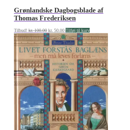
Grønlandske Dagbogsblade af
Thomas Frederiksen
Den
Den
Tilbud!
kr.
100.00
kr.
50.00
Tilføj til kurv
oprindelige
aktuelle
pris
pris
var:
er:
kr. 100.00.
kr. 50.00.