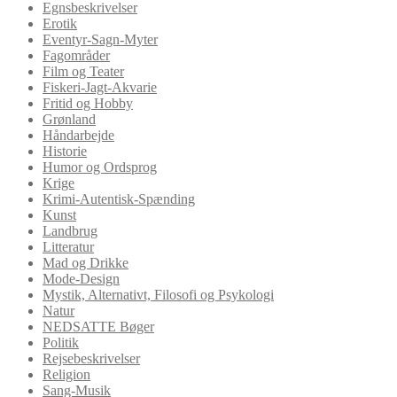
Egnsbeskrivelser
Erotik
Eventyr-Sagn-Myter
Fagområder
Film og Teater
Fiskeri-Jagt-Akvarie
Fritid og Hobby
Grønland
Håndarbejde
Historie
Humor og Ordsprog
Krige
Krimi-Autentisk-Spænding
Kunst
Landbrug
Litteratur
Mad og Drikke
Mode-Design
Mystik, Alternativt, Filosofi og Psykologi
Natur
NEDSATTE Bøger
Politik
Rejsebeskrivelser
Religion
Sang-Musik