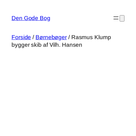
Spring
til
Den Gode Bog
indhold
Forside
/
Børnebøger
/ Rasmus Klump
bygger skib af Vilh. Hansen