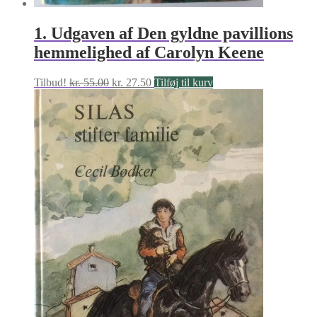
1. Udgaven af Den gyldne pavillions
hemmelighed af Carolyn Keene
Den
Den
Tilbud!
kr.
55.00
kr.
27.50
Tilføj til kurv
oprindelige
aktuelle
pris
pris
var:
er:
kr. 55.00.
kr. 27.50.