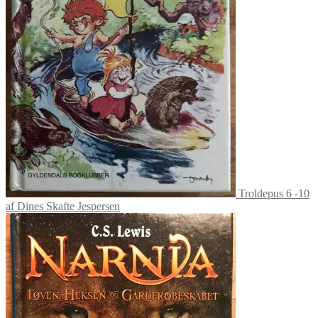
Troldepus 6 -10
af Dines Skafte Jespersen