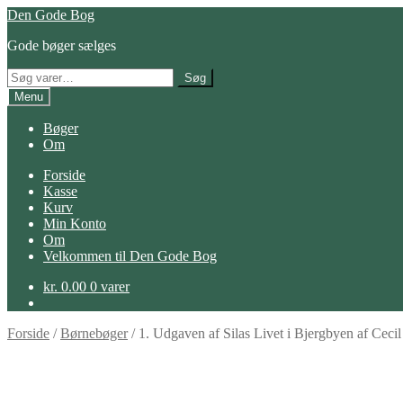
Spring
Spring
Den Gode Bog
til
til
Gode bøger sælges
navigation
indhold
Søg
Søg
efter:
Menu
Bøger
Om
Forside
Kasse
Kurv
Min Konto
Om
Velkommen til Den Gode Bog
kr.
0.00
0 varer
Forside
/
Børnebøger
/
1. Udgaven af Silas Livet i Bjergbyen af Ceci