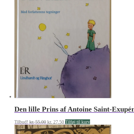
Den lille Prins af Antoine Saint-Exupé
Den
Den
Tilbud!
kr.
55.00
kr.
27.50
Tilføj til kurv
oprindelige
aktuelle
pris
pris