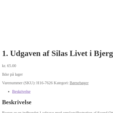
1. Udgaven af Silas Livet i Bjer
kr.
65.00
Ikke på lager
Varenummer (SKU):
H16-7626
Kategori:
Børnebøger
Beskrivelse
Beskrivelse
Bogen er en indbundet 1.udgave med omslagsillustration af Svend Ot