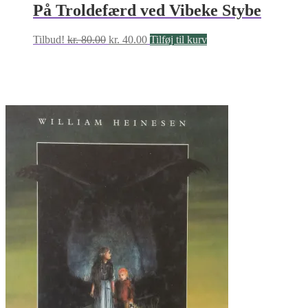
På Troldefærd ved Vibeke Stybe
Den
Den
Tilbud!
kr.
80.00
kr.
40.00
Tilføj til kurv
oprindelige
aktuelle
pris
pris
var:
er:
kr. 80.00.
kr. 40.00.