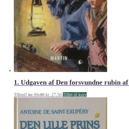
1. Udgaven af Den forsvundne rubin a
Den
Den
Tilbud!
kr.
55.00
kr.
27.50
Tilføj til kurv
oprindelige
aktuelle
pris
pris
var:
er:
kr. 55.00.
kr. 27.50.