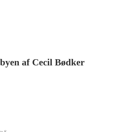
gbyen af Cecil Bødker
to S.