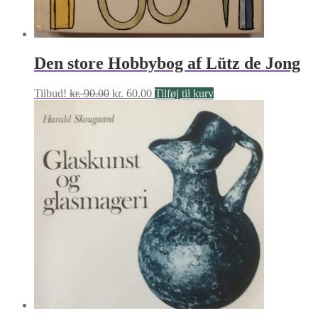
Den store Hobbybog af Lütz de Jong
Den
Den
Tilbud!
kr.
90.00
kr.
60.00
Tilføj til kurv
oprindelige
aktuelle
pris
pris
var:
er:
kr. 90.00.
kr. 60.00.