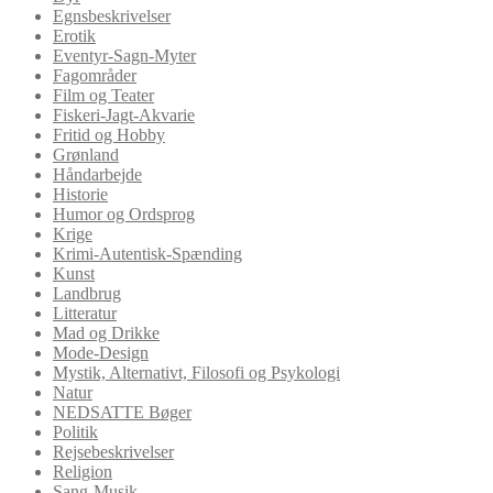
Egnsbeskrivelser
Erotik
Eventyr-Sagn-Myter
Fagområder
Film og Teater
Fiskeri-Jagt-Akvarie
Fritid og Hobby
Grønland
Håndarbejde
Historie
Humor og Ordsprog
Krige
Krimi-Autentisk-Spænding
Kunst
Landbrug
Litteratur
Mad og Drikke
Mode-Design
Mystik, Alternativt, Filosofi og Psykologi
Natur
NEDSATTE Bøger
Politik
Rejsebeskrivelser
Religion
Sang-Musik