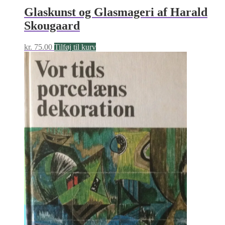
Glaskunst og Glasmageri af Harald
Skougaard
kr.
75.00
Tilføj til kurv