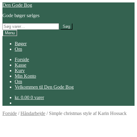
Spring
Spring
Den Gode Bog
til
til
Gode bøger sælges
navigation
indhold
Søg
Søg
efter:
Menu
Bøger
Om
Forside
Kasse
Kurv
Min Konto
Om
Velkommen til Den Gode Bog
kr.
0.00
0 varer
Forside
/
Håndarbejde
/
Simple christmas style af Karin Hossack