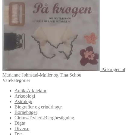
På krogen af
Marianne Johnstad-Møller og Tina Schou
Varekategorier
Antik-Arkitektur
Arkæologi
Astrologi
Biografier og erindringer
Børnebøger
Cirkus-Trylleri-Bjergbestigning
Digte
Diverse
Dyr