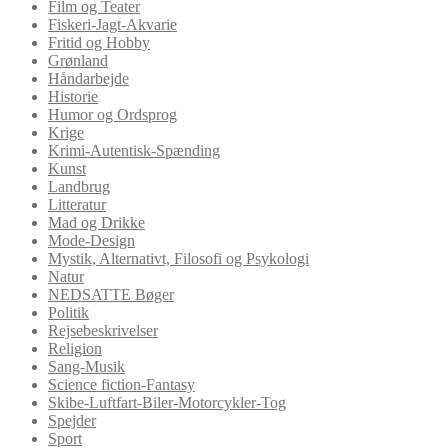
Film og Teater
Fiskeri-Jagt-Akvarie
Fritid og Hobby
Grønland
Håndarbejde
Historie
Humor og Ordsprog
Krige
Krimi-Autentisk-Spænding
Kunst
Landbrug
Litteratur
Mad og Drikke
Mode-Design
Mystik, Alternativt, Filosofi og Psykologi
Natur
NEDSATTE Bøger
Politik
Rejsebeskrivelser
Religion
Sang-Musik
Science fiction-Fantasy
Skibe-Luftfart-Biler-Motorcykler-Tog
Spejder
Sport