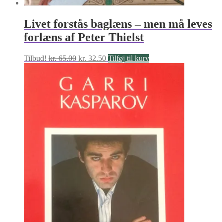
Livet forstås baglæns – men må leves
forlæns af Peter Thielst
Den
Den
Tilbud!
kr.
65.00
kr.
32.50
Tilføj til kurv
oprindelige
aktuelle
pris
pris
var:
er:
kr. 65.00.
kr. 32.50.