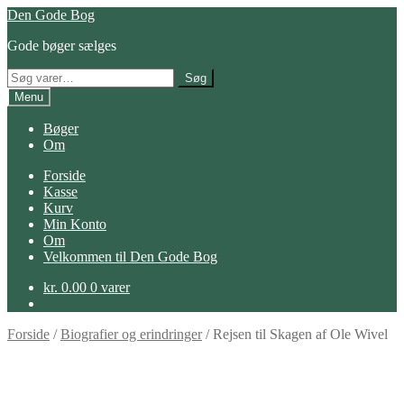
Spring
Spring
Den Gode Bog
til
til
Gode bøger sælges
navigation
indhold
Søg
Søg
efter:
Menu
Bøger
Om
Forside
Kasse
Kurv
Min Konto
Om
Velkommen til Den Gode Bog
kr.
0.00
0 varer
Forside
/
Biografier og erindringer
/
Rejsen til Skagen af Ole Wivel