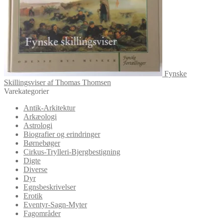
Fynske
Skillingsviser af Thomas Thomsen
Varekategorier
Antik-Arkitektur
Arkæologi
Astrologi
Biografier og erindringer
Børnebøger
Cirkus-Trylleri-Bjergbestigning
Digte
Diverse
Dyr
Egnsbeskrivelser
Erotik
Eventyr-Sagn-Myter
Fagområder