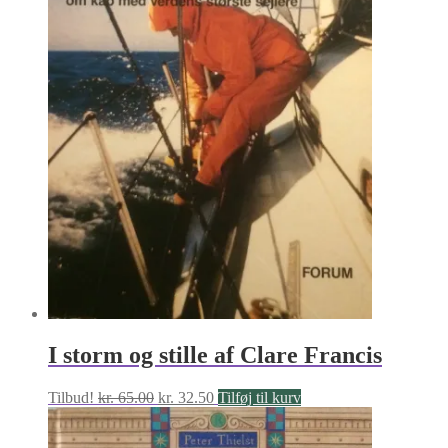
I storm og stille af Clare Francis
Den
Den
Tilbud!
kr.
65.00
kr.
32.50
Tilføj til kurv
oprindelige
aktuelle
pris
pris