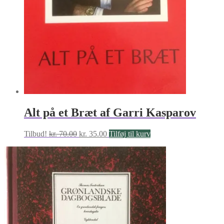
Alt på et Bræt af Garri Kasparov
Den
Den
Tilbud!
kr.
70.00
kr.
35.00
Tilføj til kurv
oprindelige
aktuelle
pris
pris
var:
er:
kr. 70.00.
kr. 35.00.