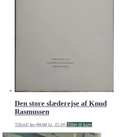
Den store slæderejse af Knud
Rasmussen
Den
Den
Tilbud!
kr.
90.00
kr.
45.00
Tilføj til kurv
oprindelige
aktuelle
pris
pris