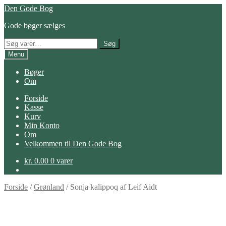
Spring
Spring
Den Gode Bog
til
til
Gode bøger sælges
navigation
indhold
Søg
Søg
efter:
Menu
Bøger
Om
Forside
Kasse
Kurv
Min Konto
Om
Velkommen til Den Gode Bog
kr.
0.00
0 varer
Forside
/
Grønland
/
Sonja kalippoq af Leif Aidt