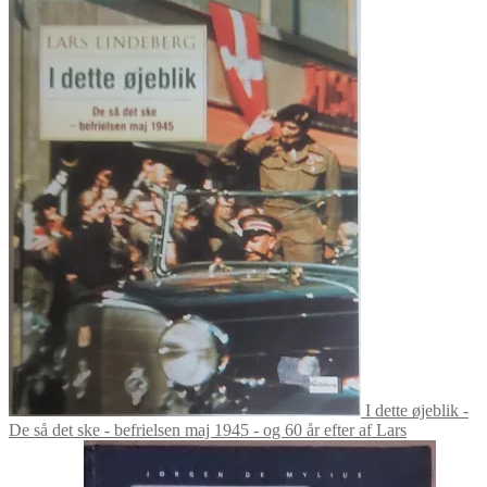
var:
er:
kr. 90.00.
kr. 45.00.
I dette øjeblik -
De så det ske - befrielsen maj 1945 - og 60 år efter af Lars