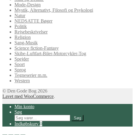
Mode-Design
Mystik, Alternativt, Filosofi og Psykologi
Natur
NEDSATTE Bøger
Politik
Rejsebeskrivelser
Religion
Sang-Musik
Science fiction-Fantasy
Skibe-Luftfart-Biler-Motorcykler-Tog
Spejder
Sport
Sprog
Tegneserier m.m.
Western
© Den Gode Bog 2026
Lavet med WooCommerce
.
Min konto
Søg
Søg
Søg
efter:
Indkøbskurv
0