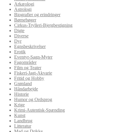
Arkæologi
Astrologi
Biografier og erindringer
Børnebøger
Cirkus-Trylleri-Bjergbestigning
Digte
Diverse
Dyr
Egnsbeskrivelser
Erotik
Eventyr-Sagn-Myter
Fagområder
Film og Teater
Fiskeri-Jagt-Akvarie
Fritid og Hobby
Grønland
Håndarbejde
Historie
Humor og Ordsprog
Krige
Krimi-Autentisk-Spænding
Kunst
Landbrug
Litteratur
Mad og Drikke