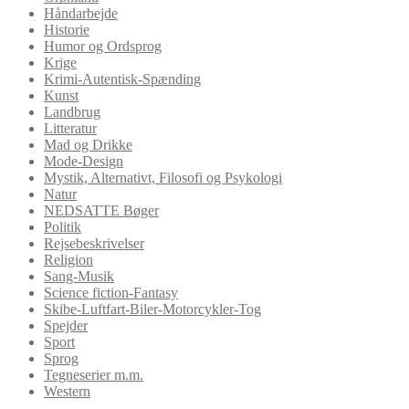
Håndarbejde
Historie
Humor og Ordsprog
Krige
Krimi-Autentisk-Spænding
Kunst
Landbrug
Litteratur
Mad og Drikke
Mode-Design
Mystik, Alternativt, Filosofi og Psykologi
Natur
NEDSATTE Bøger
Politik
Rejsebeskrivelser
Religion
Sang-Musik
Science fiction-Fantasy
Skibe-Luftfart-Biler-Motorcykler-Tog
Spejder
Sport
Sprog
Tegneserier m.m.
Western