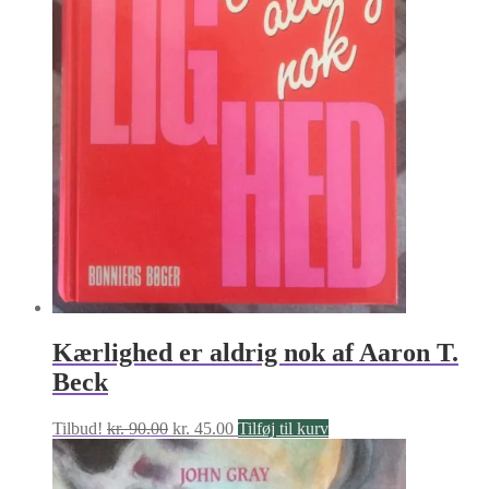
Kærlighed er aldrig nok af Aaron T.
Beck
Den
Den
Tilbud!
kr.
90.00
kr.
45.00
Tilføj til kurv
oprindelige
aktuelle
pris
pris
var:
er: