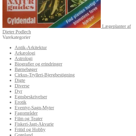
Lægeplanter af
Dieter Podlech
Varekategorier
Antik-Arkitektur
Arkæologi
Astrologi
Biografier og erindringer
Børnebøger
Cirkus-Trylleri-Bjergbestigning
Digte
Diverse
Dyr
Egnsbeskrivelser
Erotik
Eventyr-Sagn-Myter
Fagområder
Film og Teater
Fiskeri-Jagt-Akvarie
Fritid og Hobby
Grønland