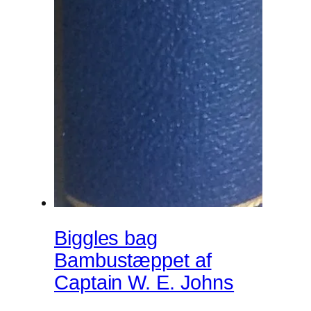
Biggles bag
Bambustæppet af
Captain W. E. Johns