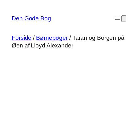
Spring
til
Den Gode Bog
indhold
Forside
/
Børnebøger
/ Taran og Borgen på
Øen af Lloyd Alexander