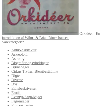
Orkidéer - En
introduktion af Wilma & Brian Rittershausen
Varekategorier
Antik-Arkitektur
Arkæologi
Astrologi
Biografier og erindringer
Børnebøger
Cirkus-Trylleri-Bjergbestigning
Digte
Diverse
Dyr
Egnsbeskrivelser
Erotik
Eventyr-Sagn-Myter
Fagområder
Film og Teater