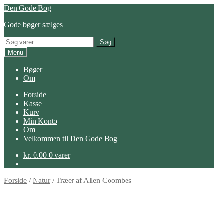
Spring
Spring
Den Gode Bog
til
til
Gode bøger sælges
navigation
indhold
Søg
Søg
efter:
Menu
Bøger
Om
Forside
Kasse
Kurv
Min Konto
Om
Velkommen til Den Gode Bog
kr.
0.00
0 varer
Forside
/
Natur
/
Træer af Allen Coombes