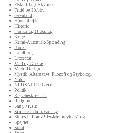
Fiskeri-Jagt-Akvarie
Fritid og Hobby
Grønland
Håndarbejde
Historie
Humor og Ordsprog
Krige
Krimi-Autentisk-Spænding
Kunst
Landbrug
Litteratur
Mad og Drikke
Mode-Design
Mystik, Alternativt, Filosofi og Psykologi
Natur
NEDSATTE Bøger
Politik
Rejsebeskrivelser
Religion
Sang-Musik
Science fiction-Fantasy
Skibe-Luftfart-Biler-Motorcykler-Tog
Spejder
Sport
Sprog