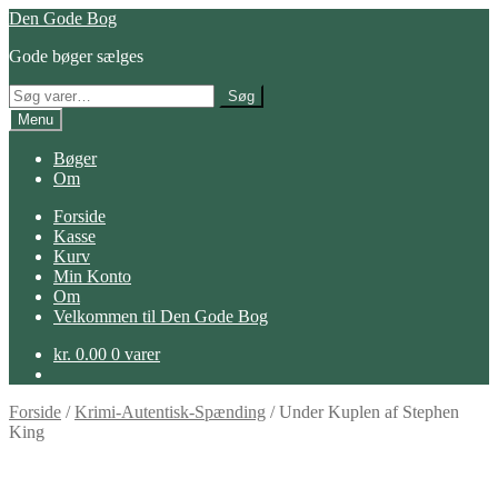
Spring
Spring
Den Gode Bog
til
til
Gode bøger sælges
navigation
indhold
Søg
Søg
efter:
Menu
Bøger
Om
Forside
Kasse
Kurv
Min Konto
Om
Velkommen til Den Gode Bog
kr.
0.00
0 varer
Forside
/
Krimi-Autentisk-Spænding
/
Under Kuplen af Stephen
King