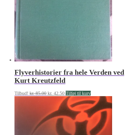
Flyverhistorier fra hele Verden ved
Kurt Kreutzfeld
Den
Den
Tilbud!
kr.
85.00
kr.
42.50
Tilføj til kurv
oprindelige
aktuelle
pris
pris
var:
er:
kr. 85.00.
kr. 42.50.