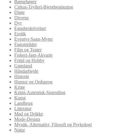
Børnebøger
Cirkus-Trylleri-Bjergbestigning
Digte
Diverse
Dyr
Egnsbeskrivelser
Erotik
Eventyr-Sagn-Myter
Fagområder
Film og Teater
Fiskeri-Jagt-Akvarie
Fritid og Hobby
Grønland
Håndarbejde
Historie
Humor og Ordsprog
Krige
Krimi-Autentisk-Spænding
Kunst
Landbrug
Litteratur
Mad og Drikke
Mode-Design
Mystik, Alternativt, Filosofi og Psykologi
Natur