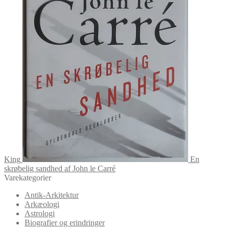
King
En
skrøbelig sandhed af John le Carré
Varekategorier
Antik-Arkitektur
Arkæologi
Astrologi
Biografier og erindringer