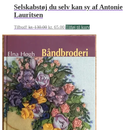
Selskabstøj du selv kan sy af Antonie
Lauritsen
Den
Den
Tilbud!
kr.
130.00
kr.
65.00
Tilføj til kurv
oprindelige
aktuelle
pris
pris
var:
er:
kr. 130.00.
kr. 65.00.