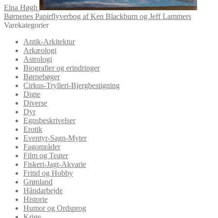
Elna Høgh
Børnenes Papirflyverbog af Ken Blackburn og Jeff Lammers
Varekategorier
Antik-Arkitektur
Arkæologi
Astrologi
Biografier og erindringer
Børnebøger
Cirkus-Trylleri-Bjergbestigning
Digte
Diverse
Dyr
Egnsbeskrivelser
Erotik
Eventyr-Sagn-Myter
Fagområder
Film og Teater
Fiskeri-Jagt-Akvarie
Fritid og Hobby
Grønland
Håndarbejde
Historie
Humor og Ordsprog
Krige