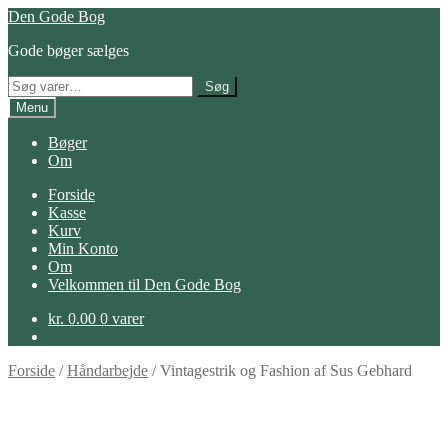
Spring
Spring
Den Gode Bog
til
til
Gode bøger sælges
navigation
indhold
Søg
Søg
efter:
Menu
Bøger
Om
Forside
Kasse
Kurv
Min Konto
Om
Velkommen til Den Gode Bog
kr.
0.00
0 varer
Forside
/
Håndarbejde
/
Vintagestrik og Fashion af Sus Gebhard