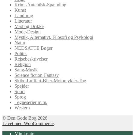
Krimi-Autentisk-Spænding
Kunst
Landbrug
Litteratur
Mad og Drikke
Mode-Design
Mystik, Alternativt, Filosofi og Psykologi
Natur
NEDSATTE Bøger
Politik
Rejsebeskrivelser
Religion
Sang-Musik
Science fiction-Fantasy
Skibe-Luftfart-Biler-Motorcykler-Tog
Spejder
Sport
Sprog
Tegneserier m.m.
Western
© Den Gode Bog 2026
Lavet med WooCommerce
.
Min konto