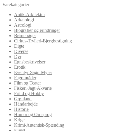
Varekategorier
Antik-Arkitektur
Arkæologi
Astrologi
Biografier og erindringer
Børnebøger
Cirkus-Trylleri-Bjergbestigning
Digte
Diverse
Dyr
Egnsbeskrivelser
Erotik
Eventyr-Sagn-Myter
Fagområder
Film og Teater
Fiskeri-Jagt-Akvarie
Fritid og Hobby
Grønland
Håndarbejde
Historie
Humor og Ordsprog
Krige
Krimi-Autentisk-Spænding
Kunst