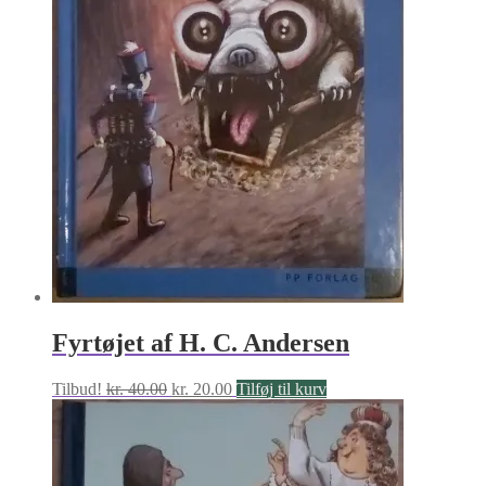
Fyrtøjet af H. C. Andersen
Den
Den
Tilbud!
kr.
40.00
kr.
20.00
Tilføj til kurv
oprindelige
aktuelle
pris
pris
var:
er:
kr. 40.00.
kr. 20.00.