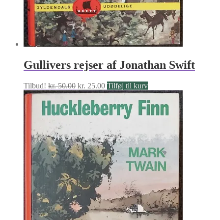
Gullivers rejser af Jonathan Swift
Den
Den
Tilbud!
kr.
50.00
kr.
25.00
Tilføj til kurv
oprindelige
aktuelle
pris
pris
var:
er:
kr. 50.00.
kr. 25.00.