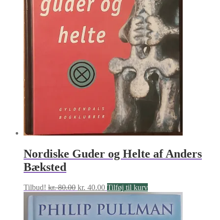
Nordiske Guder og Helte af Anders
Bæksted
Den
Den
Tilbud!
kr.
80.00
kr.
40.00
Tilføj til kurv
oprindelige
aktuelle
pris
pris
var:
er: