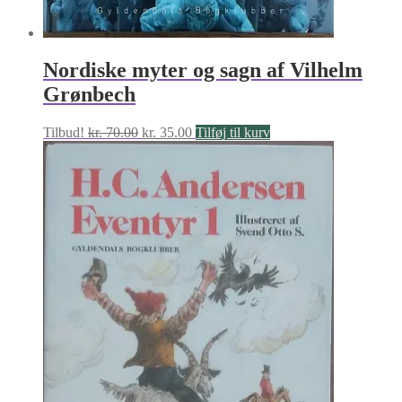
Nordiske myter og sagn af Vilhelm
Grønbech
Den
Den
Tilbud!
kr.
70.00
kr.
35.00
Tilføj til kurv
oprindelige
aktuelle
pris
pris
var:
er:
kr. 70.00.
kr. 35.00.