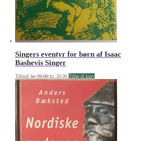
Singers eventyr for børn af Isaac
Bashevis Singer
Den
Den
Tilbud!
kr.
90.00
kr.
30.00
Tilføj til kurv
oprindelige
aktuelle
pris
pris
var:
er:
kr. 90.00.
kr. 30.00.