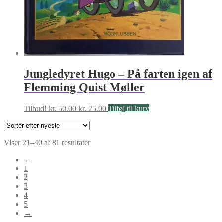
Jungledyret Hugo – På farten igen af
Flemming Quist Møller
Den
Den
Tilbud!
kr.
50.00
kr.
25.00
Tilføj til kurv
oprindelige
aktuelle
pris
pris
var:
er:
Sorteret
Viser 21–40 af 81 resultater
kr. 50.00.
kr. 25.00.
efter
←
seneste
1
2
3
4
5
→