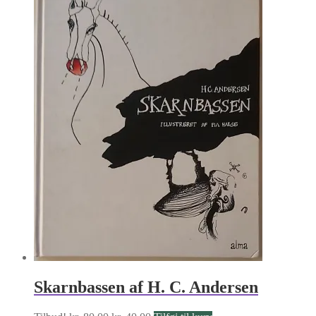
var:
er:
kr. 60.00.
kr. 30.00.
Skarnbassen af H. C. Andersen