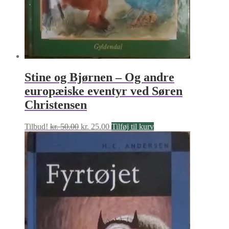
Stine og Bjørnen – Og andre
europæiske eventyr ved Søren
Christensen
Den
Den
Tilbud!
kr.
50.00
kr.
25.00
Tilføj til kurv
oprindelige
aktuelle
pris
pris
var:
er:
kr. 50.00.
kr. 25.00.