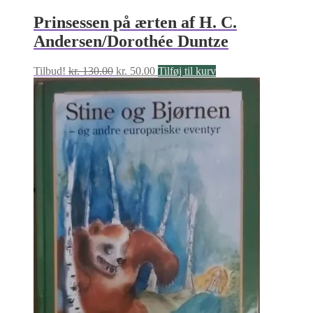
Prinsessen på ærten af H. C.
Andersen/Dorothée Duntze
Den
Den
Tilbud!
kr.
130.00
kr.
50.00
Tilføj til kurv
oprindelige
aktuelle
pris
pris
var:
er:
kr. 130.00.
kr. 50.00.