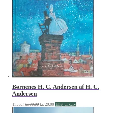
Børnenes H. C. Andersen af H. C.
Andersen
Den
Den
Tilbud!
kr.
70.00
kr.
20.00
Tilføj til kurv
oprindelige
aktuelle