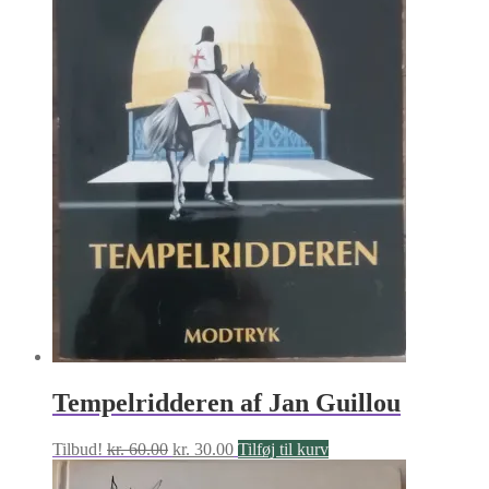
Tempelridderen af Jan Guillou
Den
Den
Tilbud!
kr.
60.00
kr.
30.00
Tilføj til kurv
oprindelige
aktuelle
pris
pris