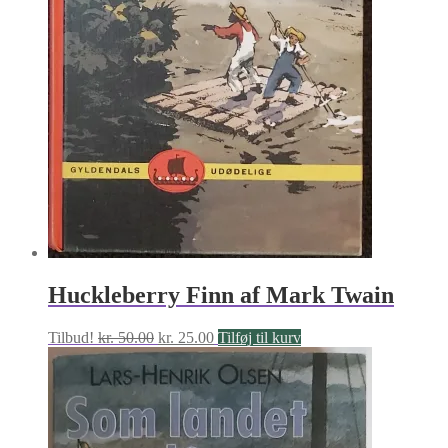
Huckleberry Finn af Mark Twain
Den
Den
Tilbud!
kr.
50.00
kr.
25.00
Tilføj til kurv
oprindelige
aktuelle
pris
pris
var:
er:
kr. 50.00.
kr. 25.00.