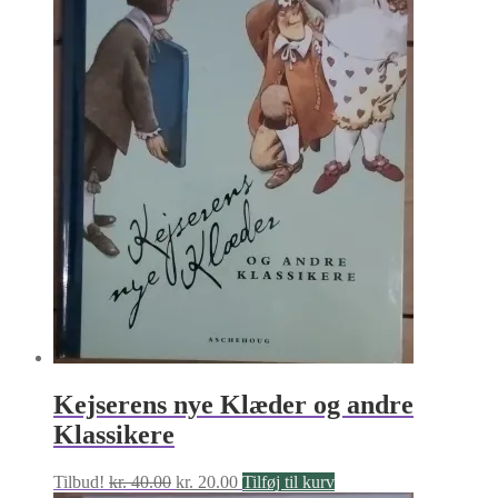
Kejserens nye Klæder og andre
Klassikere
Den
Den
Tilbud!
kr.
40.00
kr.
20.00
Tilføj til kurv