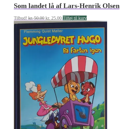
Som landet lå af Lars-Henrik Olsen
Den
Den
Tilbud!
kr.
50.00
kr.
25.00
Tilføj til kurv
oprindelige
aktuelle
pris
pris
var:
er:
kr. 50.00.
kr. 25.00.