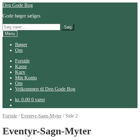
Spring
Spring
Den Gode Bog
til
til
Gode bøger sælges
navigation
indhold
Søg
Søg
efter:
Menu
Bøger
Om
Forside
Kasse
Kurv
Min Konto
Om
Velkommen til Den Gode Bog
kr.
0.00
0 varer
Forside
/
Eventyr-Sagn-Myter
/
Side 2
Eventyr-Sagn-Myter