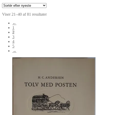
Sorteret
Viser 21–40 af 81 resultater
efter
←
seneste
1
2
3
4
5
→