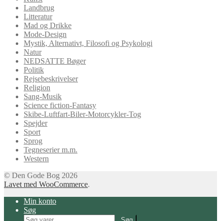
Landbrug
Litteratur
Mad og Drikke
Mode-Design
Mystik, Alternativt, Filosofi og Psykologi
Natur
NEDSATTE Bøger
Politik
Rejsebeskrivelser
Religion
Sang-Musik
Science fiction-Fantasy
Skibe-Luftfart-Biler-Motorcykler-Tog
Spejder
Sport
Sprog
Tegneserier m.m.
Western
© Den Gode Bog 2026
Lavet med WooCommerce
.
Min konto
Søg
Søg
Søg