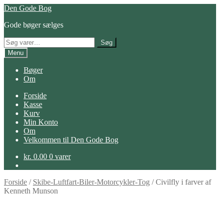
Spring
Spring
Den Gode Bog
til
til
Gode bøger sælges
navigation
indhold
Søg
Søg
efter:
Menu
Bøger
Om
Forside
Kasse
Kurv
Min Konto
Om
Velkommen til Den Gode Bog
kr.
0.00
0 varer
Forside
/
Skibe-Luftfart-Biler-Motorcykler-Tog
/
Civilfly i farver af
Kenneth Munson