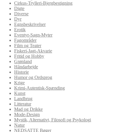
Cirkus-Trylleri-Bjergbestigning
Digte
Diverse
Dyr
Egnsbeskrivelser
Erotik
Eventyr-Sagn-Myter
Fagområder
Film og Teater
Fiskeri-Jagt-Akvarie
Fritid og Hobby
Grønland
Håndarbejde
Historie
Humor og Ordsprog
Krige
Krimi-Autentisk-Spænding
Kunst
Landbrug
Litteratur
Mad og Drikke
Mode-Design
Mystik, Alternativt, Filosofi og Psykologi
Natur
NEDSATTE Bøger