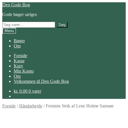
Spring
Spring
Den Gode Bog
til
til
Gode bøger sælges
navigation
indhold
Søg
Søg
efter:
Menu
Bøger
Om
Forside
Kasse
Kurv
Min Konto
Om
Velkommen til Den Gode Bog
kr.
0.00
0 varer
Forside
/
Håndarbejde
/
Feminin Strik af Lene Holme Samsøe