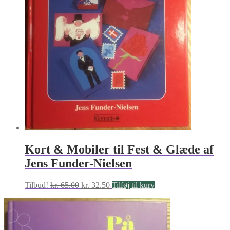
Kort & Mobiler til Fest & Glæde af
Jens Funder-Nielsen
Den
Den
Tilbud!
kr.
65.00
kr.
32.50
Tilføj til kurv
oprindelige
aktuelle
pris
pris
var:
er:
kr. 65.00.
kr. 32.50.