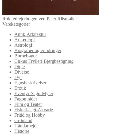
Rokkedrejerbogen ved Peter Riismøller
Varekategorier
Antik-Arkitektur
Arkæologi
Astrologi
Biografier og erindringer
Børnebøger
Cirkus-Trylleri-Bjergbestigning
Digte
Diverse
Dyr
Egnsbeskrivelser
Erotik
Eventyr-Sagn-Myter
Fagområder
Film og Teater
Fiskeri-Jagt-Akvarie
Fritid og Hobby
Grønland
Håndarbejde
Historie