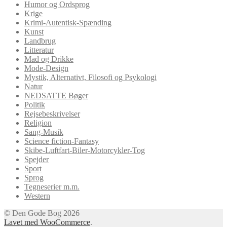
Humor og Ordsprog
Krige
Krimi-Autentisk-Spænding
Kunst
Landbrug
Litteratur
Mad og Drikke
Mode-Design
Mystik, Alternativt, Filosofi og Psykologi
Natur
NEDSATTE Bøger
Politik
Rejsebeskrivelser
Religion
Sang-Musik
Science fiction-Fantasy
Skibe-Luftfart-Biler-Motorcykler-Tog
Spejder
Sport
Sprog
Tegneserier m.m.
Western
© Den Gode Bog 2026
Lavet med WooCommerce
.