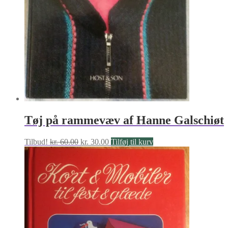
Tøj på rammevæv af Hanne Galschiøt
Den
Den
Tilbud!
kr.
60.00
kr.
30.00
Tilføj til kurv
oprindelige
aktuelle
pris
pris
var:
er:
kr. 60.00.
kr. 30.00.