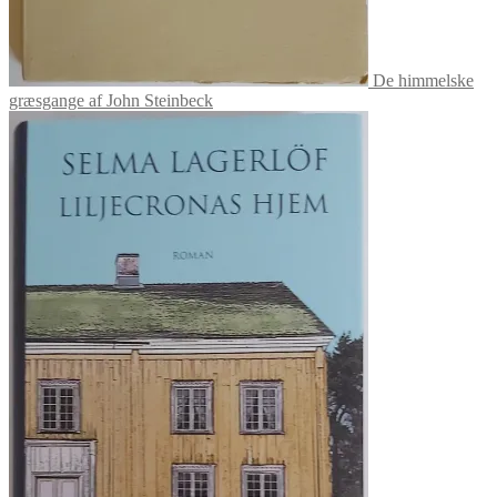
De himmelske
græsgange af John Steinbeck