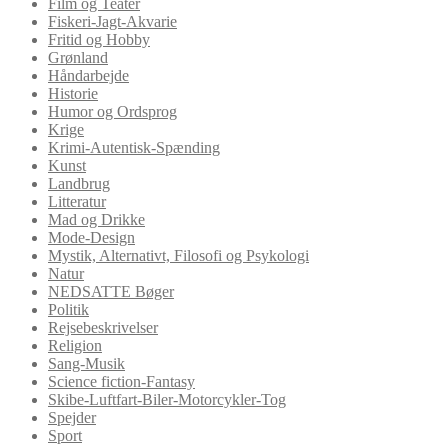
Film og Teater
Fiskeri-Jagt-Akvarie
Fritid og Hobby
Grønland
Håndarbejde
Historie
Humor og Ordsprog
Krige
Krimi-Autentisk-Spænding
Kunst
Landbrug
Litteratur
Mad og Drikke
Mode-Design
Mystik, Alternativt, Filosofi og Psykologi
Natur
NEDSATTE Bøger
Politik
Rejsebeskrivelser
Religion
Sang-Musik
Science fiction-Fantasy
Skibe-Luftfart-Biler-Motorcykler-Tog
Spejder
Sport