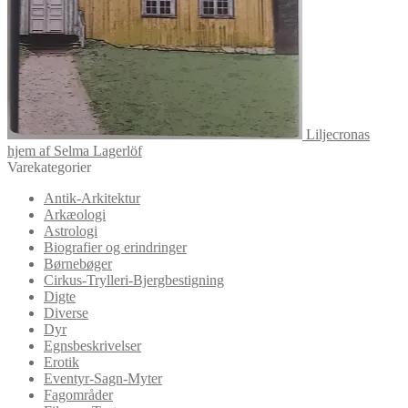
Liljecronas
hjem af Selma Lagerlöf
Varekategorier
Antik-Arkitektur
Arkæologi
Astrologi
Biografier og erindringer
Børnebøger
Cirkus-Trylleri-Bjergbestigning
Digte
Diverse
Dyr
Egnsbeskrivelser
Erotik
Eventyr-Sagn-Myter
Fagområder