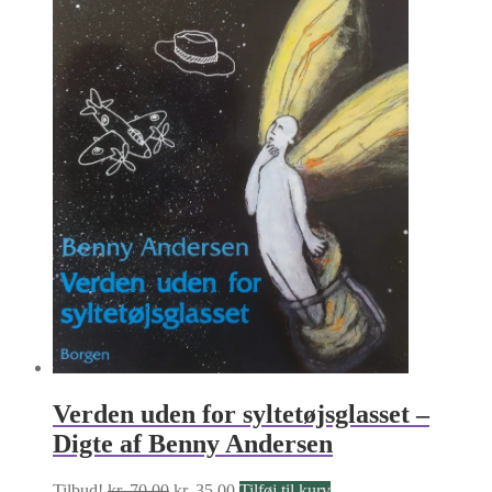
Verden uden for syltetøjsglasset –
Digte af Benny Andersen
Den
Den
Tilbud!
kr.
70.00
kr.
35.00
Tilføj til kurv