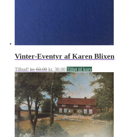
Vinter-Eventyr af Karen Blixen
Den
Den
Tilbud!
kr.
60.00
kr.
30.00
Tilføj til kurv
oprindelige
aktuelle
pris
pris
var:
er:
kr. 60.00.
kr. 30.00.