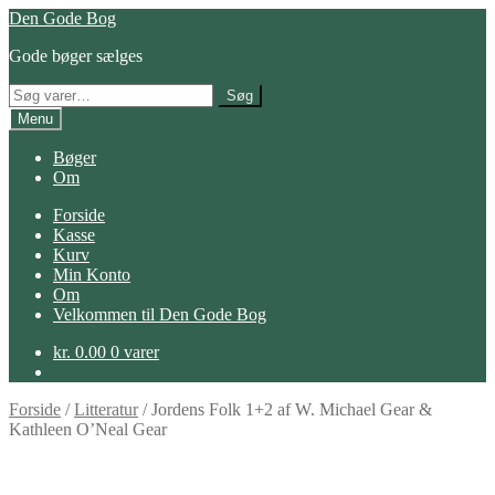
Spring
Spring
Den Gode Bog
til
til
Gode bøger sælges
navigation
indhold
Søg
Søg
efter:
Menu
Bøger
Om
Forside
Kasse
Kurv
Min Konto
Om
Velkommen til Den Gode Bog
kr.
0.00
0 varer
Forside
/
Litteratur
/
Jordens Folk 1+2 af W. Michael Gear &
Kathleen O’Neal Gear