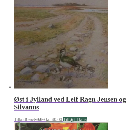
Øst i Jylland ved Leif Ragn Jensen og
Silvanus
Den
Den
Tilbud!
kr.
80.00
kr.
40.00
Tilføj til kurv
oprindelige
aktuelle
pris
pris