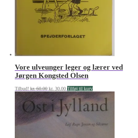
Vore ulveunger leger og lærer ved
Jørgen Kongsted Olsen
Den
Den
Tilbud!
kr.
60.00
kr.
30.00
Tilføj til kurv
oprindelige
aktuelle
pris
pris
var:
er:
kr. 60.00.
kr. 30.00.