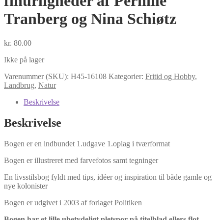
finurligheder af Pernille
Tranberg og Nina Schiøtz
kr.
80.00
Ikke på lager
Varenummer (SKU):
H45-16108
Kategorier:
Fritid og Hobby
,
Landbrug
,
Natur
Beskrivelse
Beskrivelse
Bogen er en indbundet 1.udgave 1.oplag i tværformat
Bogen er illustreret med farvefotos samt tegninger
En livsstilsbog fyldt med tips, idéer og inspiration til både gamle og
nye kolonister
Bogen er udgivet i 2003 af forlaget Politiken
Bogen har et lille ubetydeligt pletspor på titelblad ellers flot