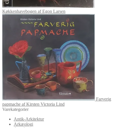
Køkkenhavebogen af Egon Larsen
Farverig
papmache af Kirsten Victoria Lind
Varekategorier
Antik-Arkitektur
Arkæologi