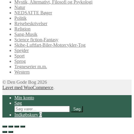
Mystik, Alternativt, Filosofi og Psykologi
Natur
NEDSATTE Bøger
Politik
Rejsebeskrivelser
Religion
Sang-Musik
Science fiction-Fantasy
Skibe-Luftfart-Biler-Motorcykler-Tog
Spejder
Sport
Sprog
Tegneserier m.m.
Western
© Den Gode Bog 2026
Lavet med WooCommerce
.
Min konto
Søg
Søg
Søg
efter:
Indkøbskurv
0