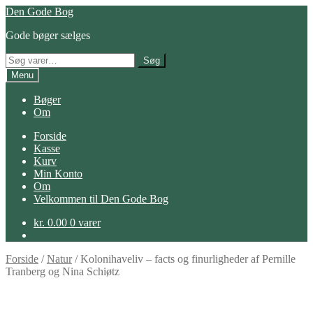
Spring
Spring
Den Gode Bog
til
til
Gode bøger sælges
navigation
indhold
Søg
Søg
efter:
Menu
Bøger
Om
Forside
Kasse
Kurv
Min Konto
Om
Velkommen til Den Gode Bog
kr.
0.00
0 varer
Forside
/
Natur
/
Kolonihaveliv – facts og finurligheder af Pernille
Tranberg og Nina Schiøtz