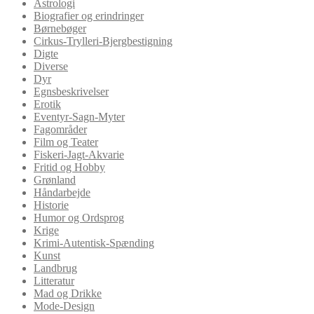
Astrologi
Biografier og erindringer
Børnebøger
Cirkus-Trylleri-Bjergbestigning
Digte
Diverse
Dyr
Egnsbeskrivelser
Erotik
Eventyr-Sagn-Myter
Fagområder
Film og Teater
Fiskeri-Jagt-Akvarie
Fritid og Hobby
Grønland
Håndarbejde
Historie
Humor og Ordsprog
Krige
Krimi-Autentisk-Spænding
Kunst
Landbrug
Litteratur
Mad og Drikke
Mode-Design